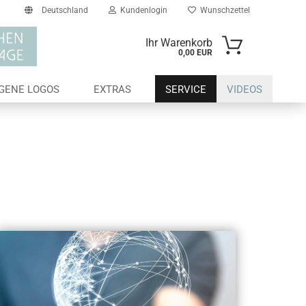
Deutschland
Kundenlogin
Wunschzettel
Ihr Warenkorb
0,00 EUR
il
IGENE LOGOS
EXTRAS
SERVICE
VIDEOS
swort
erstellen
ort vergessen?