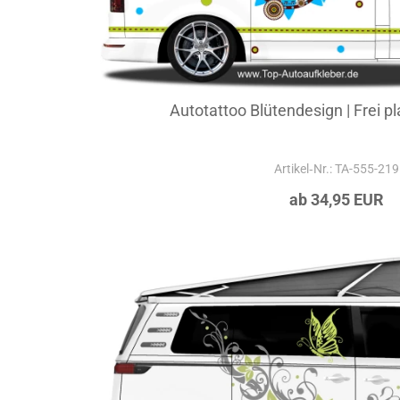
Autotattoo Blütendesign | Frei pl
Artikel‑Nr.: TA-555-219
ab 34,95 EUR