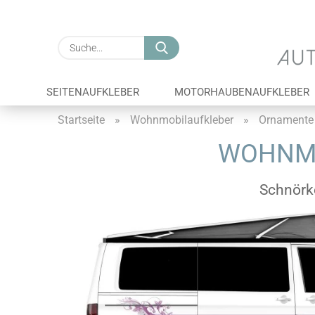
Suche...
SEITENAUFKLEBER
MOTORHAUBENAUFKLEBER
Startseite
»
Wohnmobilaufkleber
»
Ornamente
WOHNMO
Schnörk