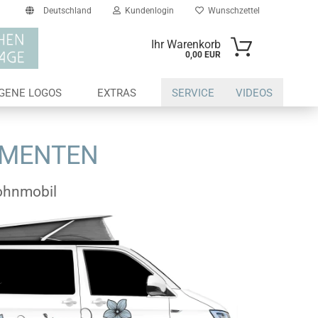
Deutschland
Kundenlogin
Wunschzettel
Ihr Warenkorb
0,00 EUR
il
IGENE LOGOS
EXTRAS
SERVICE
VIDEOS
swort
AMENTEN
ohnmobil
erstellen
ort vergessen?