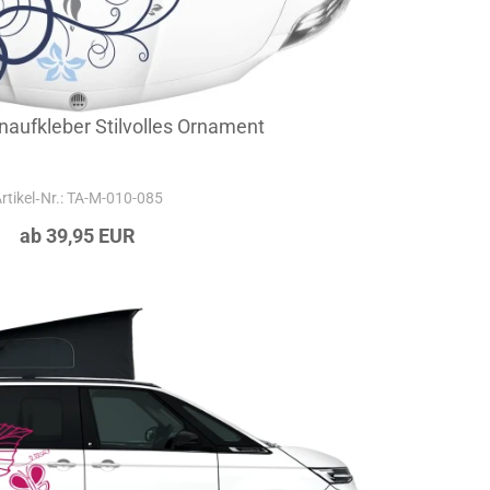
aufkleber Stilvolles Ornament
rtikel‑Nr.: TA-M-010-085
ab 39,95 EUR