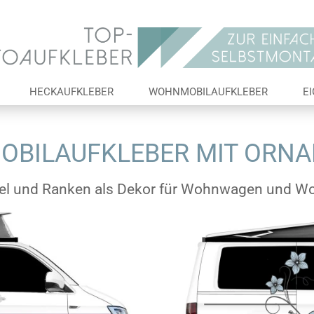
Lieferland
E-Ma
HECKAUFKLEBER
WOHNMOBILAUFKLEBER
E
Pas
BILAUFKLEBER MIT ORN
el und Ranken als Dekor für Wohnwagen und W
Konto 
Passw