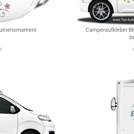
Blumenornament
Camperaufkleber Blü
b
45