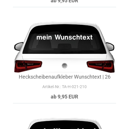
ab 9,95 EUR
Heckscheibenaufkleber Wunschtext | 26
Artikel‑Nr.: TA-H-021-210
ab 9,95 EUR