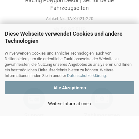
Racing Polygon Dekor | Set für beide
Fahrzeugseiten
Artikel‑Nr.: TA-X-021-220
ab 59,95 EUR
Diese Webseite verwendet Cookies und andere
Technologien
Wir verwenden Cookies und ähnliche Technologien, auch von
Drittanbietern, um die ordentliche Funktionsweise der Website zu
gewährleisten, die Nutzung unseres Angebotes zu analysieren und Ihnen
ein bestmögliches Einkaufserlebnis bieten zu können. Weitere
Informationen finden Sie in unserer
Datenschutzerklärung
.
Alle Akzeptieren
Weitere Informationen
Support
Zahlungsarten
Mo - Do : 9.00 - 15.00 Uhr
Kauf auf Rechnung
by Klarna
Fr : 10.00 - 12.00 Uhr
Lastschrift und Ratenkauf
by