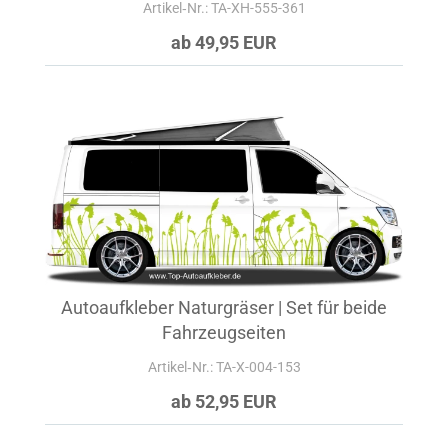
Artikel‑Nr.: TA-XH-555-361
ab 49,95 EUR
Autoaufkleber Naturgräser | Set für beide
Fahrzeugseiten
Artikel‑Nr.: TA-X-004-153
ab 52,95 EUR