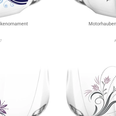
nkenornament
Motorhauben
37
A