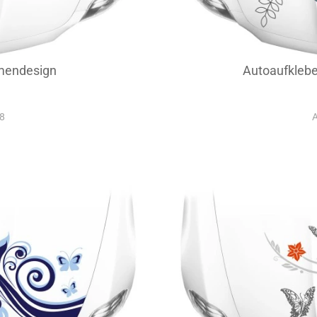
mendesign
Autoaufkleb
28
A