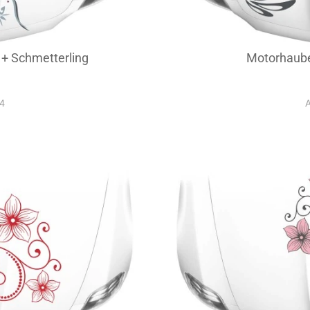
+ Schmetterling
Motorhaub
64
A