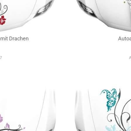
mit Drachen
Autoa
87
A