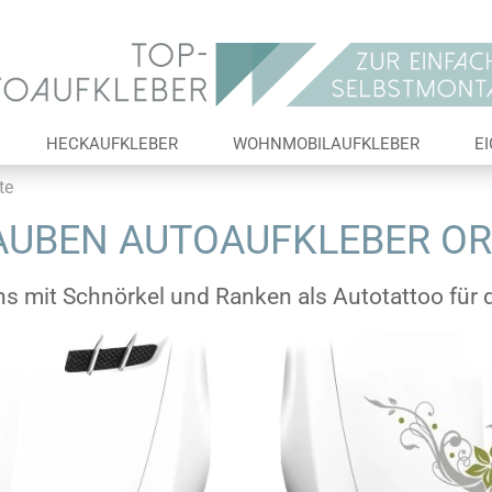
Lieferland
E-Ma
HECKAUFKLEBER
WOHNMOBILAUFKLEBER
E
Pas
te
UBEN AUTOAUFKLEBER O
ns mit Schnörkel und Ranken als Autotattoo für
Konto 
Passw