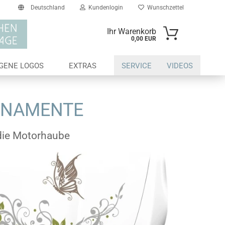
Deutschland
Kundenlogin
Wunschzettel
Ihr Warenkorb
0,00 EUR
il
IGENE LOGOS
EXTRAS
SERVICE
VIDEOS
swort
RNAMENTE
 die Motorhaube
erstellen
ort vergessen?