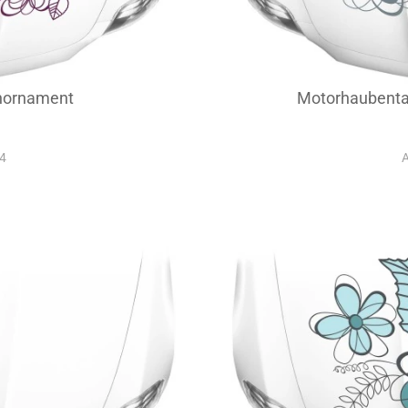
nornament
Motorhaubenta
34
A