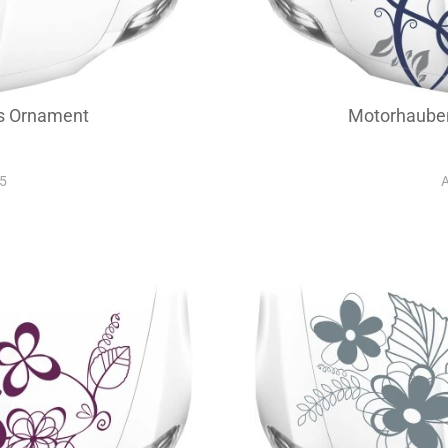
es Ornament
Motorhauben
35
A