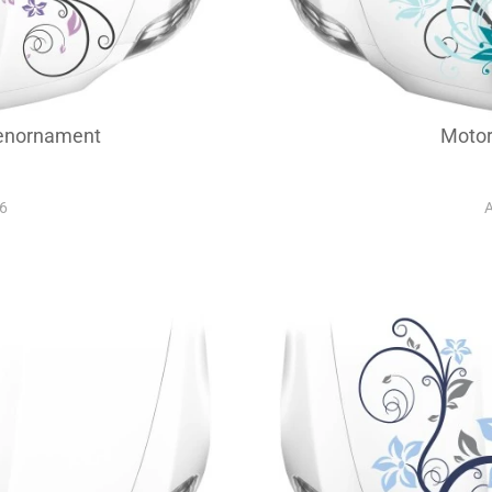
enornament
Moto
86
A