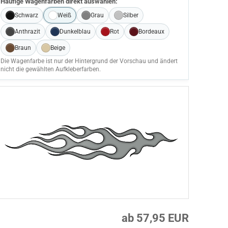
Häufige Wagenfarben direkt auswählen:
Schwarz
Weiß
Grau
Silber
Anthrazit
Dunkelblau
Rot
Bordeaux
Braun
Beige
Die Wagenfarbe ist nur der Hintergrund der Vorschau und ändert
nicht die gewählten Aufkleberfarben.
ab 57,95 EUR