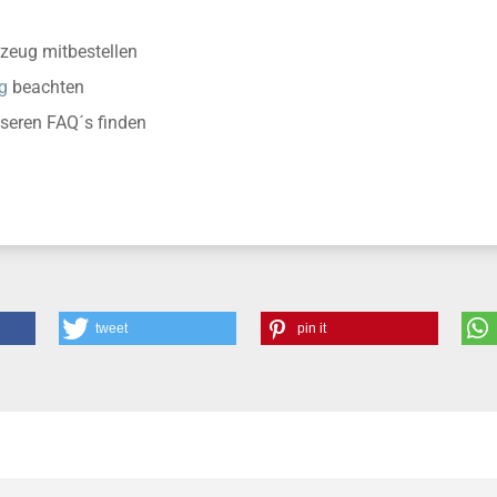
zeug mitbestellen
g
beachten
nseren FAQ´s finden
tweet
pin it