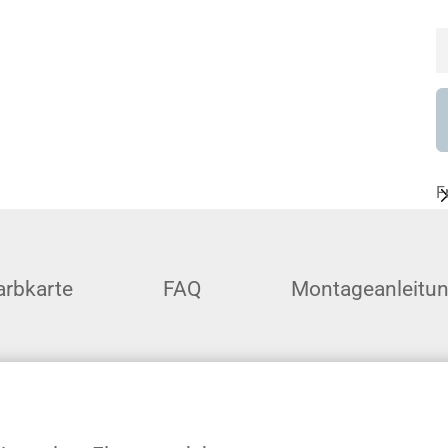
F
arbkarte
FAQ
Montageanleitu