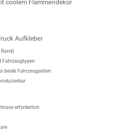
 mit coolem Flammendekor
druck Aufkleber
r Rand)
d Fahrzeugtypen
ür beide Fahrzeugseiten
produzierbar
nisse erforderlich
Ware