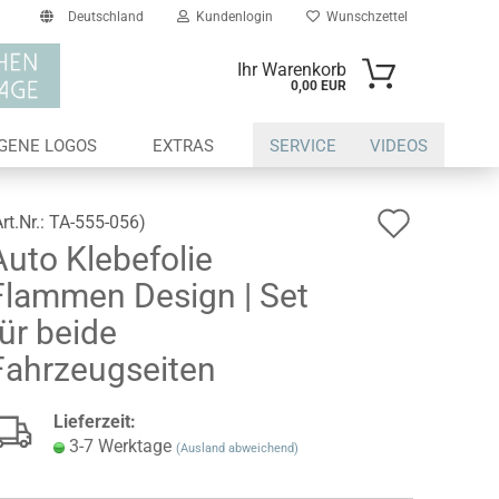
Deutschland
Kundenlogin
Wunschzettel
Ihr Warenkorb
0,00 EUR
il
IGENE LOGOS
EXTRAS
SERVICE
VIDEOS
swort
Auf
Art.Nr.:
TA-555-056
)
Auto Klebefolie
den
Flammen Design | Set
Wunsch
erstellen
für beide
ort vergessen?
Fahrzeugseiten
Lieferzeit:
3-7 Werktage
(Ausland abweichend)