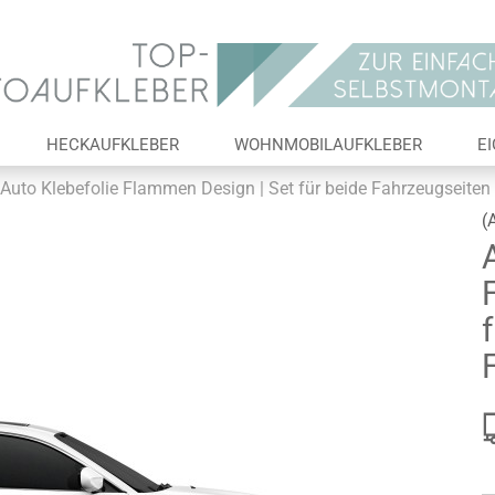
Lieferland
E-Ma
HECKAUFKLEBER
WOHNMOBILAUFKLEBER
E
Pas
Auto Klebefolie Flammen Design | Set für beide Fahrzeugseiten
(
Konto 
Passw