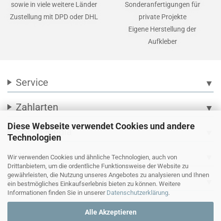
sowie in viele weitere Länder
Sonderanfertigungen für
Zustellung mit DPD oder DHL
private Projekte
Eigene Herstellung der
Aufkleber
Service
▼
Zahlarten
▼
Diese Webseite verwendet Cookies und andere
Social Media
▼
Technologien
Wir versenden mit
▼
Wir verwenden Cookies und ähnliche Technologien, auch von
Drittanbietern, um die ordentliche Funktionsweise der Website zu
gewährleisten, die Nutzung unseres Angebotes zu analysieren und Ihnen
Ihre persönliche Seite
▼
ein bestmögliches Einkaufserlebnis bieten zu können. Weitere
Informationen finden Sie in unserer
Datenschutzerklärung
.
Alle Akzeptieren