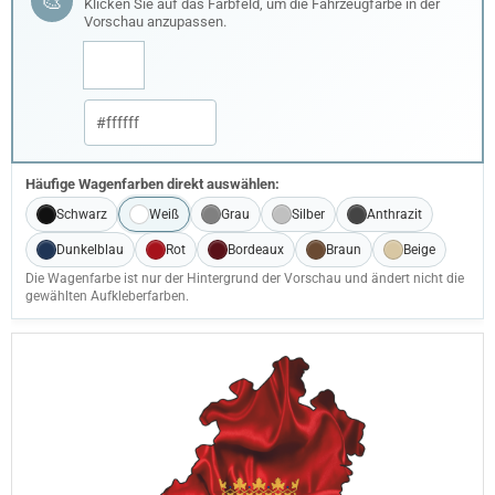
🎨
Klicken Sie auf das Farbfeld, um die Fahrzeugfarbe in der
Vorschau anzupassen.
Häufige Wagenfarben direkt auswählen:
Schwarz
Weiß
Grau
Silber
Anthrazit
Dunkelblau
Rot
Bordeaux
Braun
Beige
Die Wagenfarbe ist nur der Hintergrund der Vorschau und ändert nicht die
gewählten Aufkleberfarben.