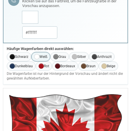
🎨
Klicken Sie auf das Farbfeld, um die Fahrzeugfarbe in der
Vorschau anzupassen.
Häufige Wagenfarben direkt auswählen:
Schwarz
Weiß
Grau
Silber
Anthrazit
Dunkelblau
Rot
Bordeaux
Braun
Beige
Die Wagenfarbe ist nur der Hintergrund der Vorschau und ändert nicht die
gewählten Aufkleberfarben.