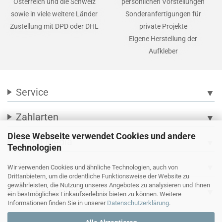
Österreich und die Schweiz
persönlichen Vorstellungen
sowie in viele weitere Länder
Sonderanfertigungen für
Zustellung mit DPD oder DHL
private Projekte
Eigene Herstellung der
Aufkleber
Service
▼
Zahlarten
▼
Diese Webseite verwendet Cookies und andere
Social Media
▼
Technologien
Wir versenden mit
▼
Wir verwenden Cookies und ähnliche Technologien, auch von
Drittanbietern, um die ordentliche Funktionsweise der Website zu
gewährleisten, die Nutzung unseres Angebotes zu analysieren und Ihnen
Ihre persönliche Seite
▼
ein bestmögliches Einkaufserlebnis bieten zu können. Weitere
Informationen finden Sie in unserer
Datenschutzerklärung
.