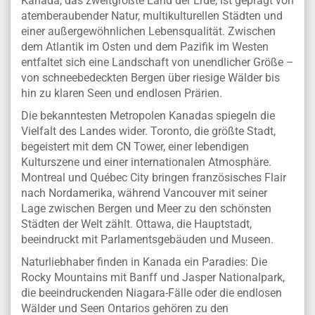
Kanada, das zweitgrößte Land der Erde, ist geprägt von
atemberaubender Natur, multikulturellen Städten und
einer außergewöhnlichen Lebensqualität. Zwischen
dem Atlantik im Osten und dem Pazifik im Westen
entfaltet sich eine Landschaft von unendlicher Größe –
von schneebedeckten Bergen über riesige Wälder bis
hin zu klaren Seen und endlosen Prärien.
Die bekanntesten Metropolen Kanadas spiegeln die
Vielfalt des Landes wider. Toronto, die größte Stadt,
begeistert mit dem CN Tower, einer lebendigen
Kulturszene und einer internationalen Atmosphäre.
Montreal und Québec City bringen französisches Flair
nach Nordamerika, während Vancouver mit seiner
Lage zwischen Bergen und Meer zu den schönsten
Städten der Welt zählt. Ottawa, die Hauptstadt,
beeindruckt mit Parlamentsgebäuden und Museen.
Naturliebhaber finden in Kanada ein Paradies: Die
Rocky Mountains mit Banff und Jasper Nationalpark,
die beeindruckenden Niagara-Fälle oder die endlosen
Wälder und Seen Ontarios gehören zu den