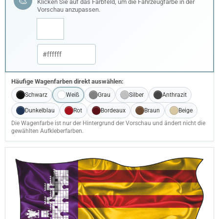
🎨
Klicken Sie auf das Farbfeld, um die Fahrzeugfarbe in der
Vorschau anzupassen.
Häufige Wagenfarben direkt auswählen:
Schwarz
Weiß
Grau
Silber
Anthrazit
Dunkelblau
Rot
Bordeaux
Braun
Beige
Die Wagenfarbe ist nur der Hintergrund der Vorschau und ändert nicht die
gewählten Aufkleberfarben.