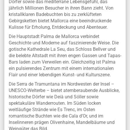
Dörfer sowie das mediterrane Lebensgefühl, das
jährlich Millionen Besucher in ihren Bann zieht. Von
kristallklaren Badebuchten bis zu zerklüfteten
Gebirgsketten bietet Mallorca eine beeindruckende
Kulisse für Erholung, Entdeckung und Abenteuer.
Die Hauptstadt Palma de Mallorca verbindet
Geschichte und Moderne auf faszinierende Weise. Die
gotische Kathedrale La Seu, das Schloss Bellver und
die belebte Altstadt mit ihren engen Gassen und Tapas-
Bars laden zum Verweilen ein. Gleichzeitig ist Palma
ein pulsierendes Zentrum mit einem internationalen
Flair und einer lebendigen Kunst- und Kulturszene.
Die Serra de Tramuntana im Nordwesten der Insel –
UNESCO-Welterbe – bietet atemberaubende Ausblicke,
historische Dörfer wie Deià und Sóller sowie
spektakuläre Wanderrouten. Im Süden locken
weitläufige Strände wie Es Trenc, im Osten
romantische Buchten wie die Cala d’Or, und im
Inselinneren prägen Olivenhaine, Mandelbäume und
Weingüter das Bild.