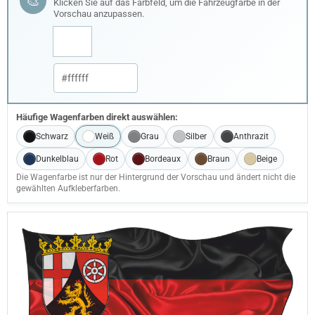
🎨
Klicken Sie auf das Farbfeld, um die Fahrzeugfarbe in der
Vorschau anzupassen.
Häufige Wagenfarben direkt auswählen:
Schwarz
Weiß
Grau
Silber
Anthrazit
Dunkelblau
Rot
Bordeaux
Braun
Beige
Die Wagenfarbe ist nur der Hintergrund der Vorschau und ändert nicht die
gewählten Aufkleberfarben.