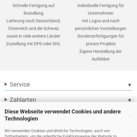
Schnelle Fertigung auf
Individuelle Fertigung für
Bestellung
Unternehmen
Lieferung nach Deutschland,
mit Logos und nach
Österreich und die Schweiz
persönlichen Vorstellungen
sowie in viele weitere Länder
Sonderanfertigungen für
Zustellung mit DPD oder DHL
private Projekte
Eigene Herstellung der
Aufkleber
Service
▼
Zahlarten
▼
Diese Webseite verwendet Cookies und andere
Social Media
▼
Technologien
Wir versenden mit
▼
Wir verwenden Cookies und ähnliche Technologien, auch von
Drittanbietern, um die ordentliche Funktionsweise der Website zu