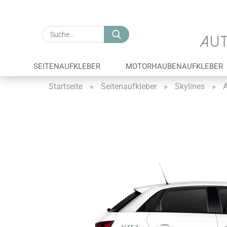
Suche...
SEITENAUFKLEBER
MOTORHAUBENAUFKLEBER
Startseite
»
Seitenaufkleber
»
Skylines
»
A