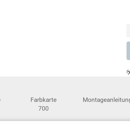
F
e
Farbkarte
Montageanleitun
700