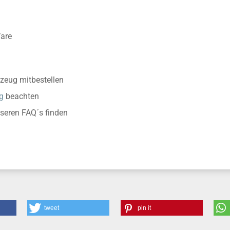
Ware
zeug mitbestellen
g
beachten
nseren FAQ´s finden
tweet
pin it