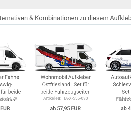
ternativen & Kombinationen zu diesem Aufkle
er Fahne
Wohnmobil Aufkleber
Autoaufk
swig-
Ostfriesland | Set für
Schlesw
 für beide
beide Fahrzeugseiten
Set 
-X-555-329
iten...
Artikel‑Nr.: TA-X-555-090
Artikel‑
Fahrze
 EUR
ab 57,95 EUR
ab 