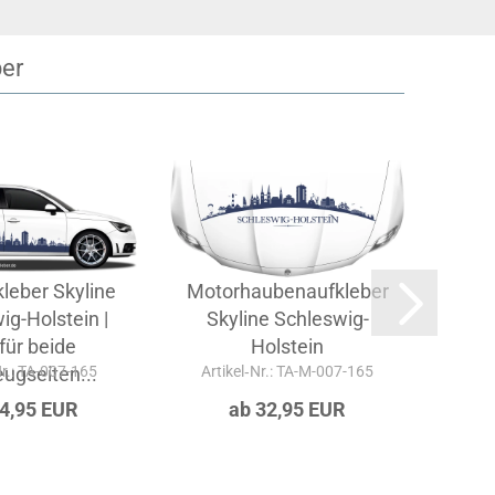
ber
leber Skyline
Motorhaubenaufkleber
Heck
ig-Holstein |
Skyline Schleswig-
Sk
für beide
Holstein
Nr.: TA-007-165
ugseiten...
Artikel‑Nr.: TA-M-007-165
Art
44,95 EUR
ab 32,95 EUR