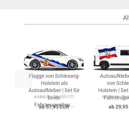
Al
Flagge von Schleswig-
Autoaufkleb
Holstein als
von Schle
Autoaufkleber | Set für
Holstein | Set
Artikel‑Nr.: TA-555-171
beide
Artikel‑Nr.: TA
Fahrzeugse
Fahrzeugseiten...
ab 57,95 EUR
ab 29,95