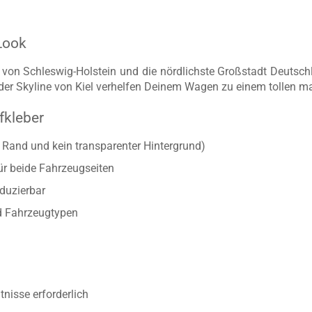
 Look
t von Schleswig-Holstein und die nördlichste Großstadt Deutsch
der Skyline von Kiel verhelfen Deinem Wagen zu einem tollen m
fkleber
r Rand und kein transparenter Hintergrund)
ür beide Fahrzeugseiten
duzierbar
d Fahrzeugtypen
nisse erforderlich