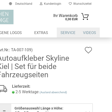
Deutschland
Kundenlogin
Wunschzettel
Ihr Warenkorb
0,00 EUR
il
IGENE LOGOS
EXTRAS
SERVICE
VIDEOS
swort
Auf
Art.Nr.:
TA-007-109
)
Autoaufkleber Skyline
den
iel | Set für beide
Wunsch
erstellen
Fahrzeugseiten
ort vergessen?
Lieferzeit:
2-5 Werktage
(Ausland abweichend)
Größenauswahl Länge x Höhe: