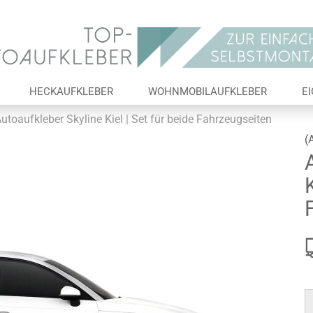
Lieferland
E-Ma
HECKAUFKLEBER
WOHNMOBILAUFKLEBER
E
Pas
utoaufkleber Skyline Kiel | Set für beide Fahrzeugseiten
(
K
Konto 
Passw