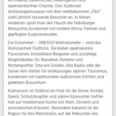
Architektur, italienisches Lebensgefühl und
alpenländischen Charme. Das Südtiroler
Archäologiemuseum mit dem weltbekannten „Ötzi“
zieht jährlich tausende Besucher an. In Meran
wiederum spürt man den Hauch der Habsburger
Monarchie, kombiniert mit mildem Klima, Palmen und
gepflegten Kurpromenaden.
Die Dolomiten – UNESCO-Weltnaturerbe – sind das
Wahrzeichen Südtirols. Sie bieten spektakuläre
Panoramen, kristallklare Bergseen und unzählige
Möglichkeiten für Wanderer, Kletterer und
Wintersportler. Orte wie Gröden, Alta Badia oder die
Seiser Alm stehen für erstklassigen alpinen Tourismus,
kombiniert mit traditionellen ladinischen Dörfern und
gelebtem Brauchtum.
Kulinarisch ist Südtirol ein Fest für die Sinne: Knödel,
Speck, Schlutzkrapfen und alpine Käsesorten treffen
hier auf mediterrane Küche mit Wein, Olivenöl und
aromatischen Kräutern. Besonders bekannt ist die
Region für ihre Weinstraße, auf der Rebsorten wie