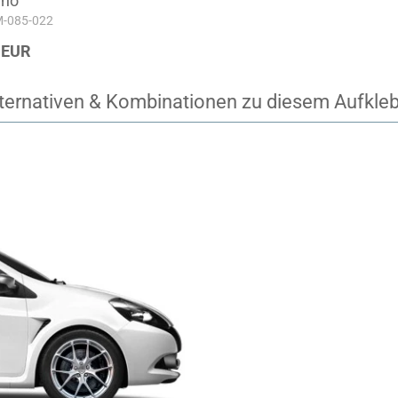
hno
-M-085-022
 EUR
ternativen & Kombinationen zu diesem Aufkle