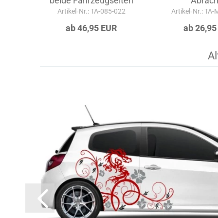
beide Fahrzeugseiten
Abrac
Artikel‑Nr.: TA-085-022
Artikel‑Nr.: TA
ab 46,95 EUR
ab 26,95
Al