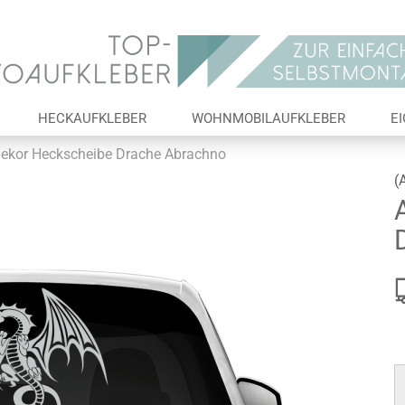
Lieferland
E-Ma
HECKAUFKLEBER
WOHNMOBILAUFKLEBER
E
Pas
ekor Heckscheibe Drache Abrachno
(
Konto 
Passw