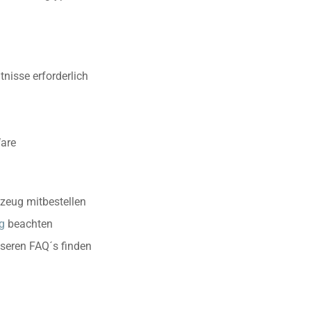
nisse erforderlich
Ware
zeug mitbestellen
g
beachten
nseren FAQ´s finden