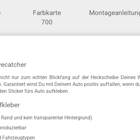
e
Farbkarte
Montageanleitun
700
yecatcher
nicht nur zum echten Blickfang auf der Heckscheibe Deines 
n. Garantiert wirst Du mit Deinem Auto positiv auffallen, wen
en Sticker fürs Auto aufkleben.
fkleber
r Rand und kein transparenter Hintergrund)
produzierbar
d Fahrzeugtypen