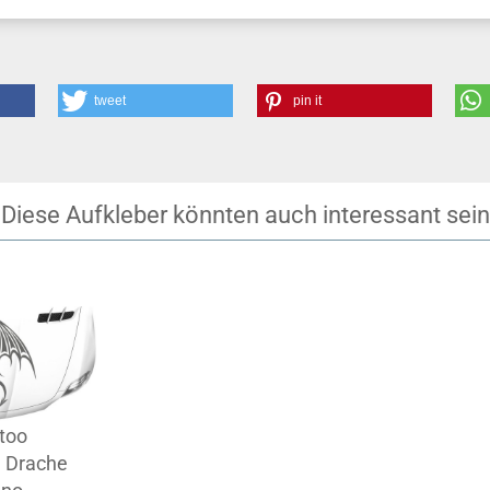
tweet
pin it
Diese Aufkleber könnten auch interessant sein
too
 Drache