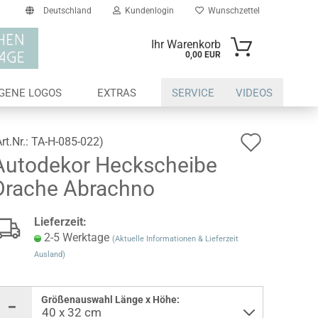
Deutschland
Kundenlogin
Wunschzettel
Ihr Warenkorb
0,00 EUR
il
IGENE LOGOS
EXTRAS
SERVICE
VIDEOS
swort
Auf
Art.Nr.:
TA-H-085-022
)
Autodekor Heckscheibe
den
Drache Abrachno
Wunsch
erstellen
Lieferzeit:
ort vergessen?
2-5 Werktage
(Aktuelle Informationen & Lieferzeit
Ausland)
Größenauswahl Länge x Höhe: