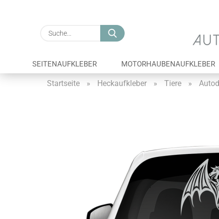
Suche...
SEITENAUFKLEBER
MOTORHAUBENAUFKLEBER
Startseite
»
Heckaufkleber
»
Tiere
»
Autod