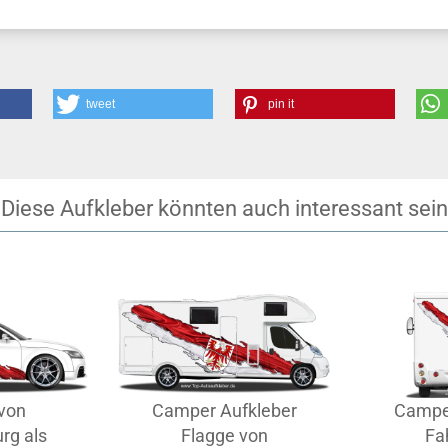
tweet
pin it
Diese Aufkleber könnten auch interessant sein
von
Camper Aufkleber
Campe
rg als
Flagge von
Fa