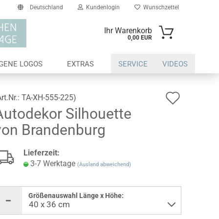
Deutschland
Kundenlogin
Wunschzettel
Ihr Warenkorb
0,00 EUR
il
IGENE LOGOS
EXTRAS
SERVICE
VIDEOS
swort
Auf
Art.Nr.:
TA-XH-555-225
)
Autodekor Silhouette
den
von Brandenburg
Wunsch
erstellen
Lieferzeit:
ort vergessen?
3-7 Werktage
(Ausland abweichend)
Größenauswahl Länge x Höhe: