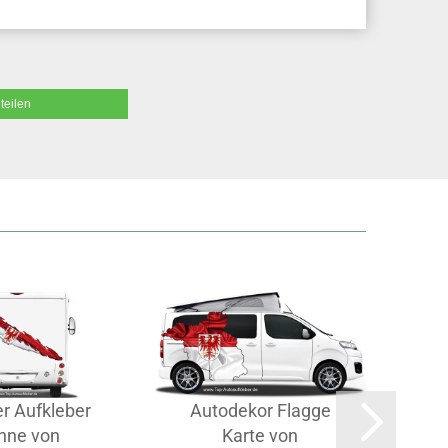
teilen
r Aufkleber
Autodekor Flagge
Aut
hne von
Karte von
v