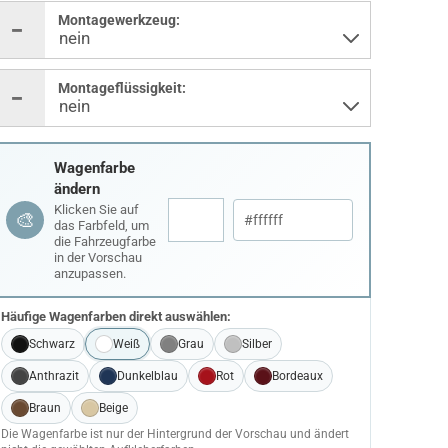
Montagewerkzeug:
Montageflüssigkeit:
Wagenfarbe
ändern
Klicken Sie auf
🎨
das Farbfeld, um
die Fahrzeugfarbe
in der Vorschau
anzupassen.
Häufige Wagenfarben direkt auswählen:
Schwarz
Weiß
Grau
Silber
Anthrazit
Dunkelblau
Rot
Bordeaux
Braun
Beige
Die Wagenfarbe ist nur der Hintergrund der Vorschau und ändert