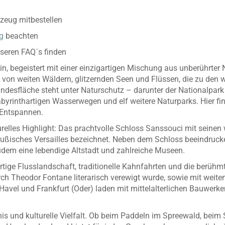
zeug mitbestellen
g
beachten
nseren FAQ´s finden
, begeistert mit einer einzigartigen Mischung aus unberührter 
gt von weiten Wäldern, glitzernden Seen und Flüssen, die zu den
Landesfläche steht unter Naturschutz – darunter der Nationalpar
byrinthartigen Wasserwegen und elf weitere Naturparks. Hier f
Entspannen.
relles Highlight: Das prachtvolle Schloss Sanssouci mit seinen
eußisches Versailles bezeichnet. Neben dem Schloss beeindrucke
udem eine lebendige Altstadt und zahlreiche Museen.
artige Flusslandschaft, traditionelle Kahnfahrten und die berüh
urch Theodor Fontane literarisch verewigt wurde, sowie mit wei
Havel und Frankfurt (Oder) laden mit mittelalterlichen Bauwerke
nis und kulturelle Vielfalt. Ob beim Paddeln im Spreewald, bei