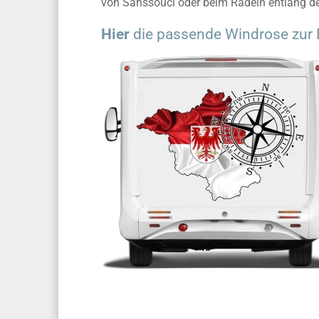
von Sanssouci oder beim Radeln entlang de
Hier
die passende Windrose zur 