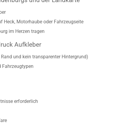
ndenburgs und der Landkarte
eber
auf Heck, Motorhaube oder Fahrzeugseite
nburg im Herzen tragen
druck Aufkleber
r Rand und kein transparenter Hintergrund)
d Fahrzeugtypen
nisse erforderlich
Ware