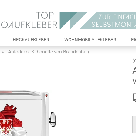
Lieferland
E-Ma
HECKAUFKLEBER
WOHNMOBILAUFKLEBER
E
Pas
»
Autodekor Silhouette von Brandenburg
(
Konto 
Passw