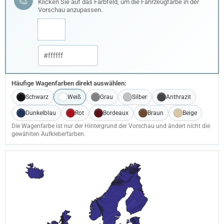
🎨
Klicken Sie auf das Farbfeld, um die Fahrzeugfarbe in der
Vorschau anzupassen.
Häufige Wagenfarben direkt auswählen:
Schwarz
Weiß
Grau
Silber
Anthrazit
Dunkelblau
Rot
Bordeaux
Braun
Beige
Die Wagenfarbe ist nur der Hintergrund der Vorschau und ändert nicht die
gewählten Aufkleberfarben.