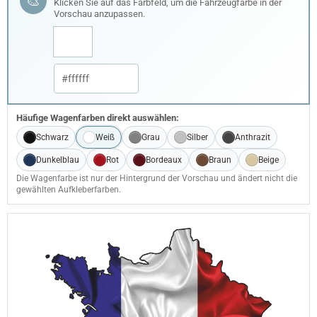
🎨
Klicken Sie auf das Farbfeld, um die Fahrzeugfarbe in der
Vorschau anzupassen.
Häufige Wagenfarben direkt auswählen:
Schwarz
Weiß
Grau
Silber
Anthrazit
Dunkelblau
Rot
Bordeaux
Braun
Beige
Die Wagenfarbe ist nur der Hintergrund der Vorschau und ändert nicht die
gewählten Aufkleberfarben.