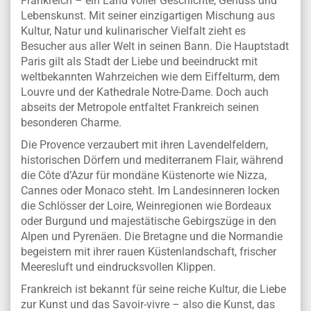
Frankreich – ein Land voller Geschichte, Genuss und
Lebenskunst. Mit seiner einzigartigen Mischung aus
Kultur, Natur und kulinarischer Vielfalt zieht es
Besucher aus aller Welt in seinen Bann. Die Hauptstadt
Paris gilt als Stadt der Liebe und beeindruckt mit
weltbekannten Wahrzeichen wie dem Eiffelturm, dem
Louvre und der Kathedrale Notre-Dame. Doch auch
abseits der Metropole entfaltet Frankreich seinen
besonderen Charme.
Die Provence verzaubert mit ihren Lavendelfeldern,
historischen Dörfern und mediterranem Flair, während
die Côte d’Azur für mondäne Küstenorte wie Nizza,
Cannes oder Monaco steht. Im Landesinneren locken
die Schlösser der Loire, Weinregionen wie Bordeaux
oder Burgund und majestätische Gebirgszüge in den
Alpen und Pyrenäen. Die Bretagne und die Normandie
begeistern mit ihrer rauen Küstenlandschaft, frischer
Meeresluft und eindrucksvollen Klippen.
Frankreich ist bekannt für seine reiche Kultur, die Liebe
zur Kunst und das Savoir-vivre – also die Kunst, das