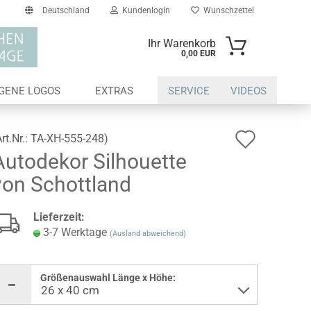
Deutschland
Kundenlogin
Wunschzettel
Ihr Warenkorb
0,00 EUR
il
IGENE LOGOS
EXTRAS
SERVICE
VIDEOS
swort
Auf
Art.Nr.:
TA-XH-555-248
)
Autodekor Silhouette
den
von Schottland
Wunsch
erstellen
Lieferzeit:
ort vergessen?
3-7 Werktage
(Ausland abweichend)
Größenauswahl Länge x Höhe: