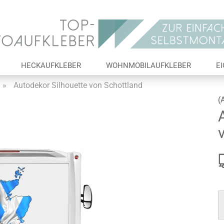
Lieferland
E-Ma
HECKAUFKLEBER
WOHNMOBILAUFKLEBER
E
Pas
»
Autodekor Silhouette von Schottland
(
Konto 
Passw