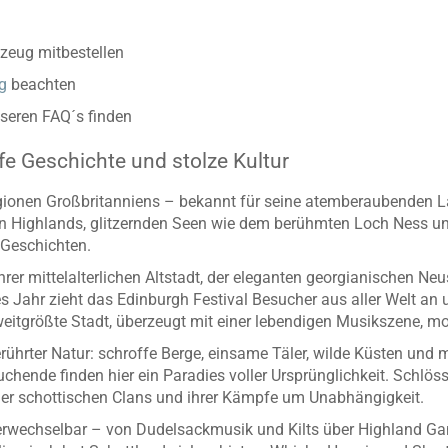
zeug mitbestellen
g
beachten
nseren FAQ´s finden
fe Geschichte und stolze Kultur
egionen Großbritanniens – bekannt für seine atemberaubenden La
n Highlands, glitzernden Seen wie dem berühmten Loch Ness un
d Geschichten.
hrer mittelalterlichen Altstadt, der eleganten georgianischen 
es Jahr zieht das Edinburgh Festival Besucher aus aller Welt an
itgrößte Stadt, überzeugt mit einer lebendigen Musikszene, mod
rührter Natur: schroffe Berge, einsame Täler, wilde Küsten und
ende finden hier ein Paradies voller Ursprünglichkeit. Schlösse
er schottischen Clans und ihrer Kämpfe um Unabhängigkeit.
verwechselbar – von Dudelsackmusik und Kilts über Highland Gam