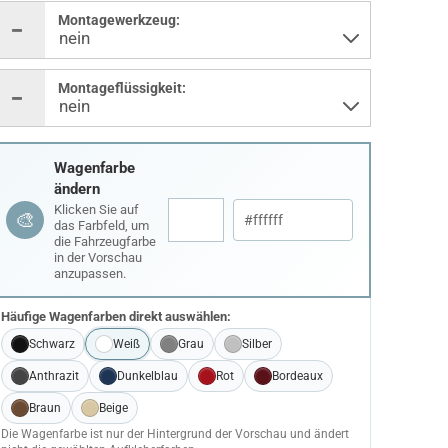
Montagewerkzeug:
Montageflüssigkeit:
Wagenfarbe
ändern
Klicken Sie auf
🎨
das Farbfeld, um
die Fahrzeugfarbe
in der Vorschau
anzupassen.
Häufige Wagenfarben direkt auswählen:
Schwarz
Weiß
Grau
Silber
Anthrazit
Dunkelblau
Rot
Bordeaux
Braun
Beige
Die Wagenfarbe ist nur der Hintergrund der Vorschau und ändert