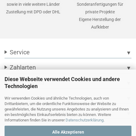
sowie in viele weitere Länder
Sonderanfertigungen für
Zustellung mit DPD oder DHL
private Projekte
Eigene Herstellung der
Aufkleber
Service
▼
Zahlarten
▼
Diese Webseite verwendet Cookies und andere
Social Media
▼
Technologien
Wir versenden mit
▼
Wir verwenden Cookies und ähnliche Technologien, auch von
Drittanbietern, um die ordentliche Funktionsweise der Website zu
gewährleisten, die Nutzung unseres Angebotes zu analysieren und Ihnen
Ihre persönliche Seite
▼
ein bestmögliches Einkaufserlebnis bieten zu können. Weitere
Informationen finden Sie in unserer
Datenschutzerklärung
.
Alle Akzeptieren