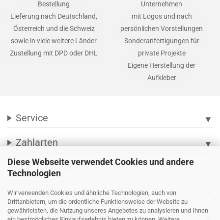
Bestellung
Unternehmen
Lieferung nach Deutschland,
mit Logos und nach
Österreich und die Schweiz
persönlichen Vorstellungen
sowie in viele weitere Länder
Sonderanfertigungen für
Zustellung mit DPD oder DHL
private Projekte
Eigene Herstellung der
Aufkleber
Service
▼
Zahlarten
▼
Diese Webseite verwendet Cookies und andere
Social Media
▼
Technologien
Wir versenden mit
▼
Wir verwenden Cookies und ähnliche Technologien, auch von
Drittanbietern, um die ordentliche Funktionsweise der Website zu
gewährleisten, die Nutzung unseres Angebotes zu analysieren und Ihnen
Ihre persönliche Seite
▼
ein bestmögliches Einkaufserlebnis bieten zu können. Weitere