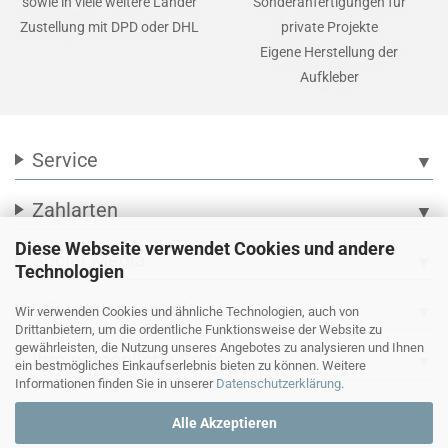
sowie in viele weitere Länder
Sonderanfertigungen für
Zustellung mit DPD oder DHL
private Projekte
Eigene Herstellung der
Aufkleber
Service
▼
Zahlarten
▼
Diese Webseite verwendet Cookies und andere
Social Media
▼
Technologien
Wir versenden mit
▼
Wir verwenden Cookies und ähnliche Technologien, auch von
Drittanbietern, um die ordentliche Funktionsweise der Website zu
gewährleisten, die Nutzung unseres Angebotes zu analysieren und Ihnen
Ihre persönliche Seite
▼
ein bestmögliches Einkaufserlebnis bieten zu können. Weitere
Informationen finden Sie in unserer
Datenschutzerklärung
.
Alle Akzeptieren