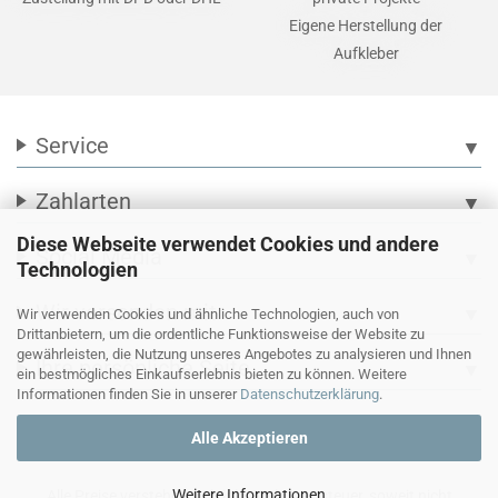
Eigene Herstellung der
Aufkleber
Service
▼
Zahlarten
▼
Diese Webseite verwendet Cookies und andere
Social Media
▼
Technologien
Wir versenden mit
▼
Wir verwenden Cookies und ähnliche Technologien, auch von
Drittanbietern, um die ordentliche Funktionsweise der Website zu
gewährleisten, die Nutzung unseres Angebotes zu analysieren und Ihnen
Ihre persönliche Seite
▼
ein bestmögliches Einkaufserlebnis bieten zu können. Weitere
Informationen finden Sie in unserer
Datenschutzerklärung
.
Alle Akzeptieren
Weitere Informationen
Alle Preise verstehen sich inkl. Mehrwertsteuer, soweit nicht