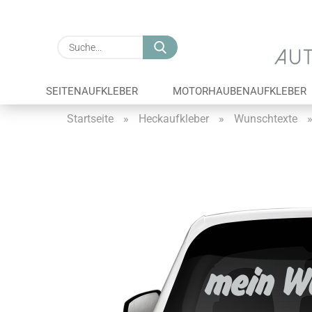
Suche...
SEITENAUFKLEBER
MOTORHAUBENAUFKLEBER
Startseite
»
Heckaufkleber
»
Wunschtexte