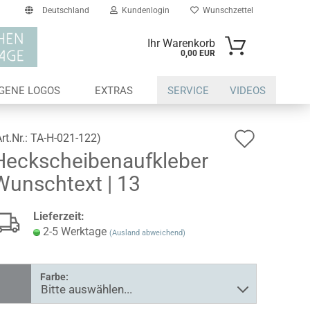
Deutschland
Kundenlogin
Wunschzettel
Ihr Warenkorb
0,00 EUR
il
IGENE LOGOS
EXTRAS
SERVICE
VIDEOS
swort
Auf
Art.Nr.:
TA-H-021-122
)
Heckscheibenaufkleber
den
Wunschtext | 13
Wunsch
erstellen
Lieferzeit:
ort vergessen?
2-5 Werktage
(Ausland abweichend)
Farbe: