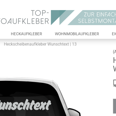
Lieferland
E-Ma
HECKAUFKLEBER
WOHNMOBILAUFKLEBER
E
Pas
»
Heckscheibenaufkleber Wunschtext | 13
(
Konto 
Passw