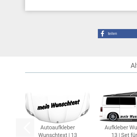
teilen
Al
Autoaufkleber
Aufkleber Wu
Wunschtext | 13
13 | Set fü