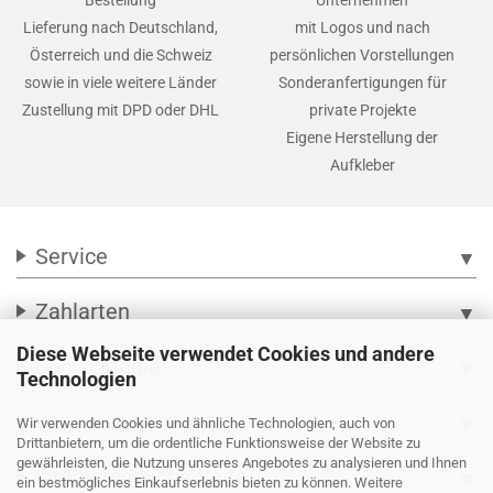
Bestellung
Unternehmen
Lieferung nach Deutschland,
mit Logos und nach
Österreich und die Schweiz
persönlichen Vorstellungen
sowie in viele weitere Länder
Sonderanfertigungen für
Zustellung mit DPD oder DHL
private Projekte
Eigene Herstellung der
Aufkleber
Service
▼
Zahlarten
▼
Diese Webseite verwendet Cookies und andere
Social Media
▼
Technologien
Wir versenden mit
▼
Wir verwenden Cookies und ähnliche Technologien, auch von
Drittanbietern, um die ordentliche Funktionsweise der Website zu
gewährleisten, die Nutzung unseres Angebotes zu analysieren und Ihnen
Ihre persönliche Seite
▼
ein bestmögliches Einkaufserlebnis bieten zu können. Weitere