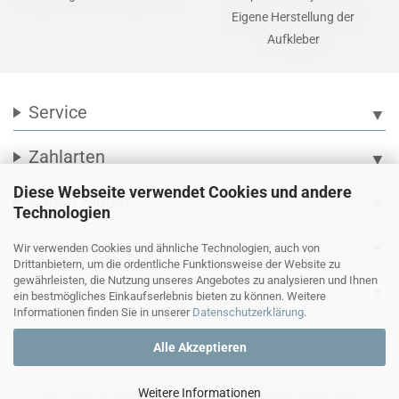
Eigene Herstellung der
Aufkleber
Service
▼
Zahlarten
▼
Diese Webseite verwendet Cookies und andere
Social Media
▼
Technologien
Wir versenden mit
▼
Wir verwenden Cookies und ähnliche Technologien, auch von
Drittanbietern, um die ordentliche Funktionsweise der Website zu
gewährleisten, die Nutzung unseres Angebotes zu analysieren und Ihnen
Ihre persönliche Seite
▼
ein bestmögliches Einkaufserlebnis bieten zu können. Weitere
Informationen finden Sie in unserer
Datenschutzerklärung
.
Alle Akzeptieren
Weitere Informationen
Alle Preise verstehen sich inkl. Mehrwertsteuer, soweit nicht