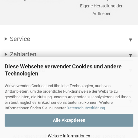
Eigene Herstellung der
Aufkleber
Service
▼
Zahlarten
▼
Diese Webseite verwendet Cookies und andere
Social Media
▼
Technologien
Wir versenden mit
▼
Wir verwenden Cookies und ähnliche Technologien, auch von
Drittanbietern, um die ordentliche Funktionsweise der Website zu
gewährleisten, die Nutzung unseres Angebotes zu analysieren und Ihnen
Ihre persönliche Seite
▼
ein bestmögliches Einkaufserlebnis bieten zu können. Weitere
Informationen finden Sie in unserer
Datenschutzerklärung
.
Alle Akzeptieren
Weitere Informationen
Alle Preise verstehen sich inkl. Mehrwertsteuer, soweit nicht