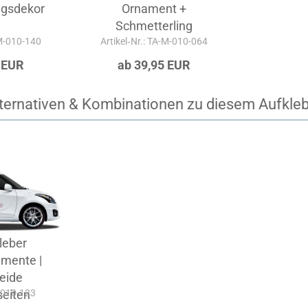
ngsdekor
Ornament +
Schmetterling
-M-010-140
Artikel‑Nr.: TA-M-010-064
 EUR
ab 39,95 EUR
ternativen & Kombinationen zu diesem Aufkle
leber
mente |
beide
A-010-123
eiten