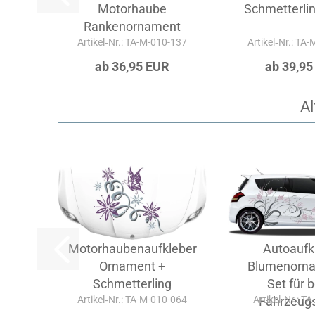
Motorhaube
Schmetterli
Rankenornament
Artikel‑Nr.: TA-M-010-137
Artikel‑Nr.: TA
ab 36,95 EUR
ab 39,95
Al
Motorhaubenaufkleber
Autoaufk
Ornament +
Blumenorna
Schmetterling
Set für 
Artikel‑Nr.: TA-M-010-064
Artikel‑Nr.: T
Fahrzeugs