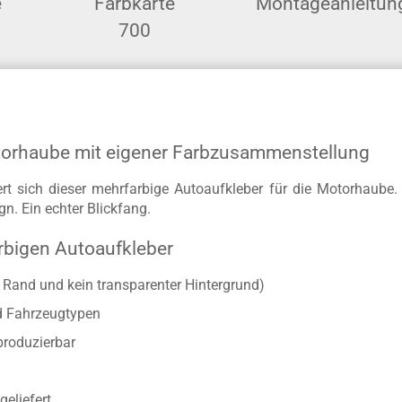
e
Farbkarte
Montageanleitun
700
otorhaube mit eigener Farbzusammenstellung
ert sich dieser mehrfarbige Autoaufkleber für die Motorhaub
gn. Ein echter Blickfang.
rbigen Autoaufkleber
r Rand und kein transparenter Hintergrund)
d Fahrzeugtypen
produzierbar
geliefert