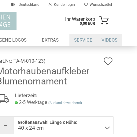
Deutschland
Kundenlogin
Wunschzettel
Ihr Warenkorb
0,00 EUR
il
IGENE LOGOS
EXTRAS
SERVICE
VIDEOS
swort
Auf
Art.Nr.:
TA-M-010-123
)
Motorhaubenaufkleber
den
Blumenornament
Wunsch
erstellen
Lieferzeit:
ort vergessen?
2-5 Werktage
(Ausland abweichend)
Größenauswahl Länge x Höhe: