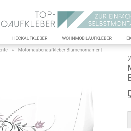
Lieferland
E-Ma
HECKAUFKLEBER
WOHNMOBILAUFKLEBER
E
Pas
nte
»
Motorhaubenaufkleber Blumenornament
(
Konto 
Passw