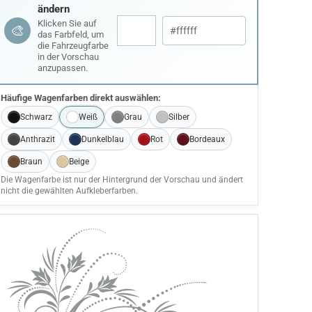
ändern
Klicken Sie auf
🎨
das Farbfeld, um
die Fahrzeugfarbe
in der Vorschau
anzupassen.
Häufige Wagenfarben direkt auswählen:
Schwarz
Weiß
Grau
Silber
Anthrazit
Dunkelblau
Rot
Bordeaux
Braun
Beige
Die Wagenfarbe ist nur der Hintergrund der Vorschau und ändert
nicht die gewählten Aufkleberfarben.