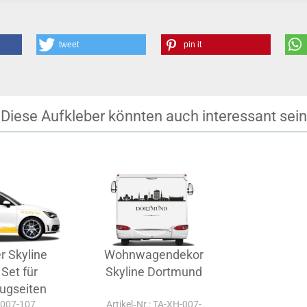
tweet
pin it
Diese Aufkleber könnten auch interessant sein
r Skyline
Wohnwagendekor
Set für
Skyline Dortmund
ugseiten
A-007-107
Artikel‑Nr.: TA-XH-007-