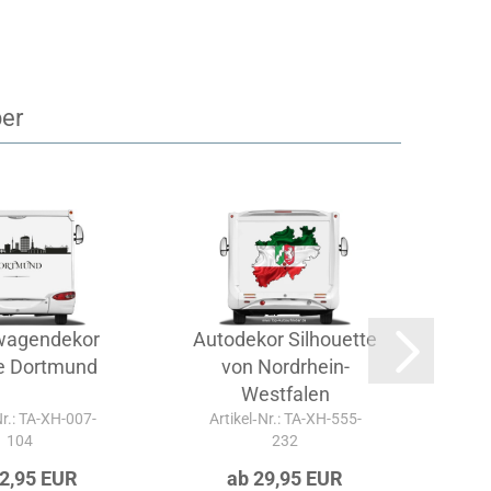
ber
agendekor
Autodekor Silhouette
Aut
ne Dortmund
von Nordrhein-
Westfalen
Nr.: TA-XH-007-
Artikel‑Nr.: TA-XH-555-
Ar
104
232
32,95 EUR
ab 29,95 EUR