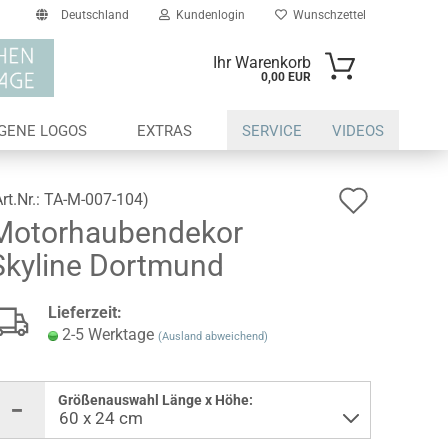
Deutschland
Kundenlogin
Wunschzettel
Ihr Warenkorb
0,00 EUR
il
IGENE LOGOS
EXTRAS
SERVICE
VIDEOS
swort
Auf
Art.Nr.:
TA-M-007-104
)
Motorhaubendekor
den
Skyline Dortmund
Wunsch
erstellen
Lieferzeit:
ort vergessen?
2-5 Werktage
(Ausland abweichend)
Größenauswahl Länge x Höhe: