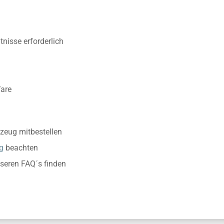
nisse erforderlich
Ware
zeug mitbestellen
g
beachten
nseren FAQ´s finden