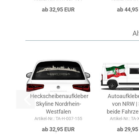
ab 32,95 EUR
ab 44,95
Al
Heckscheibenaufkleber
Autoaufkleb
Skyline Nordrhein-
von NRW | 
Westfalen
beide Fahrze
Artikel‑Nr.: TA-H-007-155
Artikel‑Nr.: TA
ab 32,95 EUR
ab 29,95