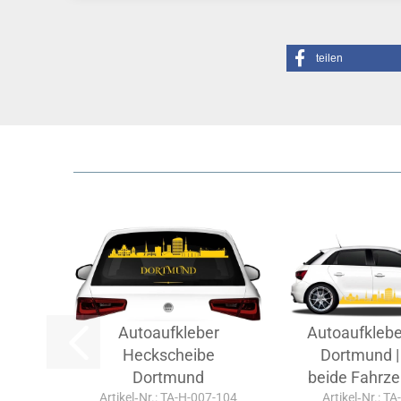
teilen
Autoaufkleber
Autoaufklebe
Heckscheibe
Dortmund | 
Dortmund
beide Fahrze
Artikel‑Nr.: TA-H-007-104
Artikel‑Nr.: T