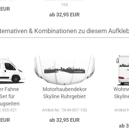
104
 EUR
ab 32,95 EUR
ternativen & Kombinationen zu diesem Aufkle
er Fahne
Motorhaubendekor
Wohnw
Set für
Skyline Ruhrgebiet
Skyli
ugseiten
-X-555-321
Artikel‑Nr.: TA-M-007-150
Artikel‑
 EUR
ab 32,95 EUR
ab 