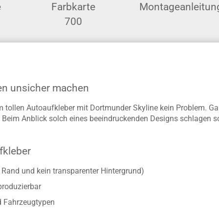
e
Farbkarte
Montageanleitun
700
ßen unsicher machen
m tollen Autoaufkleber mit Dortmunder Skyline kein Problem. Gan
 Beim Anblick solch eines beeindruckenden Designs schlagen so
fkleber
r Rand und kein transparenter Hintergrund)
produzierbar
d Fahrzeugtypen