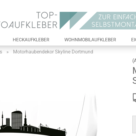
Lieferland
E-Ma
HECKAUFKLEBER
WOHNMOBILAUFKLEBER
E
Pas
s
»
Motorhaubendekor Skyline Dortmund
(
Konto 
Passw