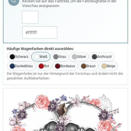
🎨
Klicken Sie auf das Farbfeld, um die Fahrzeugfarbe in der
Vorschau anzupassen.
Häufige Wagenfarben direkt auswählen:
Schwarz
Weiß
Grau
Silber
Anthrazit
Dunkelblau
Rot
Bordeaux
Braun
Beige
Die Wagenfarbe ist nur der Hintergrund der Vorschau und ändert nicht die
gewählten Aufkleberfarben.