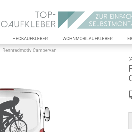
Lieferland
E-Ma
HECKAUFKLEBER
WOHNMOBILAUFKLEBER
E
Pas
Rennradmotiv Campervan
(
Konto 
Passw