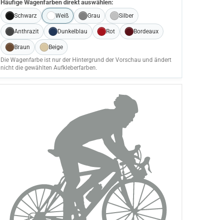
Häufige Wagenfarben direkt auswählen:
Schwarz
Weiß
Grau
Silber
Anthrazit
Dunkelblau
Rot
Bordeaux
Braun
Beige
Die Wagenfarbe ist nur der Hintergrund der Vorschau und ändert
nicht die gewählten Aufkleberfarben.