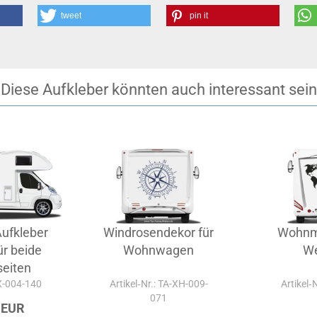
tweet
pin it
Diese Aufkleber könnten auch interessant sein
ufkleber
Windrosendekor für
Wohnmo
ür beide
Wohnwagen
We
eiten
-X-004-140
Artikel‑Nr.: TA-XH-009-
Artikel‑
071
 EUR