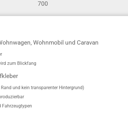
700
r Wohnwagen, Wohnmobil und Caravan
r
wird zum Blickfang
fkleber
r Rand und kein transparenter Hintergrund)
produzierbar
d Fahrzeugtypen