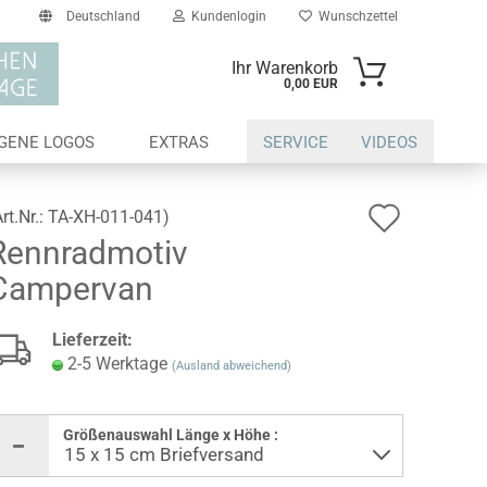
Deutschland
Kundenlogin
Wunschzettel
Ihr Warenkorb
0,00 EUR
il
IGENE LOGOS
EXTRAS
SERVICE
VIDEOS
swort
Auf
Art.Nr.:
TA-XH-011-041
)
Rennradmotiv
den
Campervan
Wunsch
erstellen
Lieferzeit:
ort vergessen?
2-5 Werktage
(Ausland abweichend)
Größenauswahl Länge x Höhe :