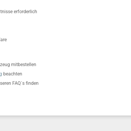
nisse erforderlich
Ware
zeug mitbestellen
g
beachten
nseren FAQ´s finden