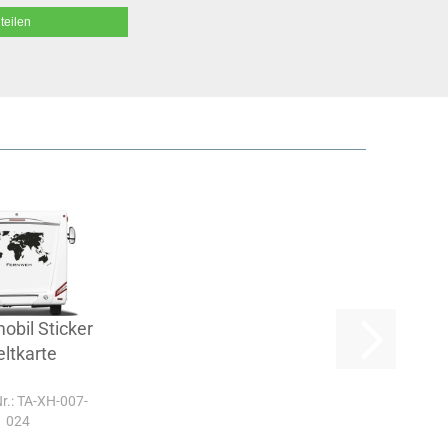
teilen
bil Sticker
ltkarte
Nr.: TA-XH-007-
024