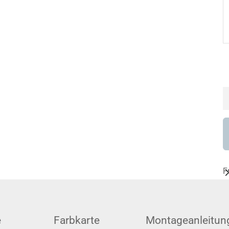
F
e
Farbkarte
Montageanleitun