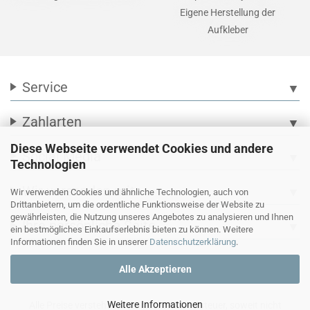
Eigene Herstellung der
Aufkleber
Service
▼
Zahlarten
▼
Diese Webseite verwendet Cookies und andere
Social Media
▼
Technologien
Wir versenden mit
▼
Wir verwenden Cookies und ähnliche Technologien, auch von
Drittanbietern, um die ordentliche Funktionsweise der Website zu
gewährleisten, die Nutzung unseres Angebotes zu analysieren und Ihnen
Ihre persönliche Seite
▼
ein bestmögliches Einkaufserlebnis bieten zu können. Weitere
Informationen finden Sie in unserer
Datenschutzerklärung
.
Alle Akzeptieren
Weitere Informationen
Alle Preise verstehen sich inkl. Mehrwertsteuer, soweit nicht