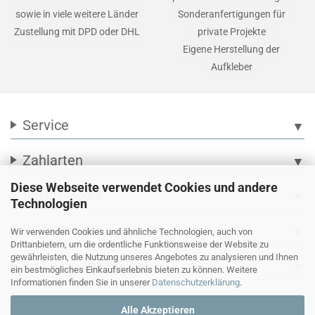
sowie in viele weitere Länder
Sonderanfertigungen für
Zustellung mit DPD oder DHL
private Projekte
Eigene Herstellung der
Aufkleber
Service
▼
Zahlarten
▼
Diese Webseite verwendet Cookies und andere
Social Media
▼
Technologien
Wir versenden mit
▼
Wir verwenden Cookies und ähnliche Technologien, auch von
Drittanbietern, um die ordentliche Funktionsweise der Website zu
gewährleisten, die Nutzung unseres Angebotes zu analysieren und Ihnen
Ihre persönliche Seite
▼
ein bestmögliches Einkaufserlebnis bieten zu können. Weitere
Informationen finden Sie in unserer
Datenschutzerklärung
.
Alle Akzeptieren