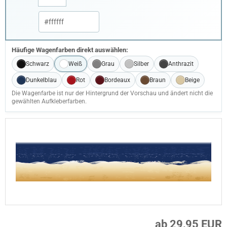
Häufige Wagenfarben direkt auswählen:
Schwarz
Weiß
Grau
Silber
Anthrazit
Dunkelblau
Rot
Bordeaux
Braun
Beige
Die Wagenfarbe ist nur der Hintergrund der Vorschau und ändert nicht die
gewählten Aufkleberfarben.
ab 29,95 EUR