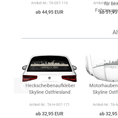
Artikel‑Nr.: TA-007-116
Artikel‑Nr.: TA
für be
Fahrzeugse
ab 44,95 EUR
ab 51,95
Al
Heckscheibenaufkleber
Motorhauben
Skyline Ostfriesland
Skyline Ostf
Artikel‑Nr.: TA-H-007-171
Artikel‑Nr.: TA
ab 32,95 EUR
ab 32,95