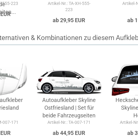
-X-555-223
ide
Artikel‑Nr.: TA-XH-555-
Artikel‑
223
iten...
 EUR
ab 29,95 EUR
ab 
ternativen & Kombinationen zu diesem Aufkle
aufkleber
Autoaufkleber Skyline
Hecksche
riesland
Ostfriesland | Set für
Skylin
beide Fahrzeugseiten
H
-M-007-171
Artikel‑Nr.: TA-007-171
Artikel‑N
 EUR
ab 44,95 EUR
ab 