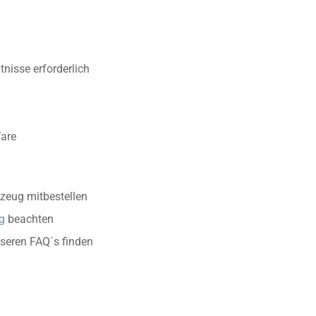
nisse erforderlich
Ware
zeug mitbestellen
g
beachten
nseren FAQ´s finden