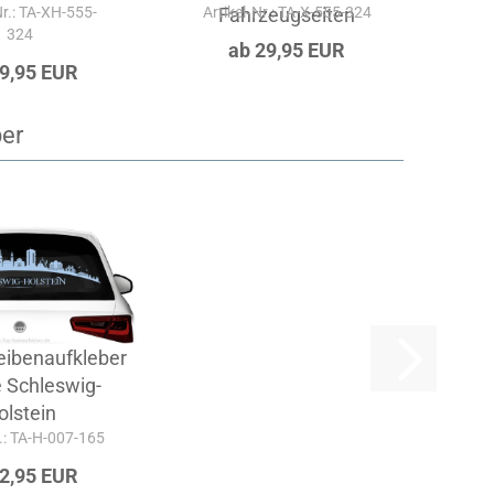
Nr.: TA-XH-555-
Artikel‑Nr.: TA-X-555-324
Fahrzeugseiten
Ar
324
ab 29,95 EUR
19,95 EUR
ber
ibenaufkleber
e Schleswig-
olstein
r.: TA-H-007-165
32,95 EUR