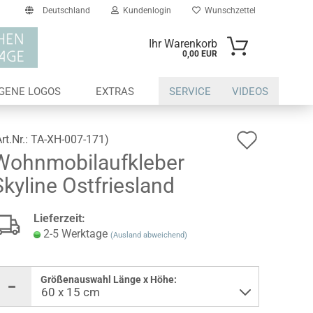
Deutschland
Kundenlogin
Wunschzettel
Ihr Warenkorb
0,00 EUR
il
IGENE LOGOS
EXTRAS
SERVICE
VIDEOS
swort
Auf
Art.Nr.:
TA-XH-007-171
)
Wohnmobilaufkleber
den
Skyline Ostfriesland
Wunsch
erstellen
Lieferzeit:
ort vergessen?
2-5 Werktage
(Ausland abweichend)
Größenauswahl Länge x Höhe: