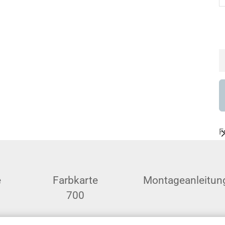
F
e
Farbkarte
Montageanleitun
700