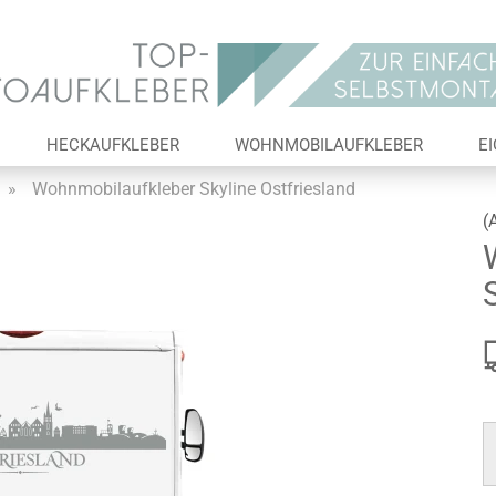
Lieferland
E-Ma
HECKAUFKLEBER
WOHNMOBILAUFKLEBER
E
Pas
»
Wohnmobilaufkleber Skyline Ostfriesland
(
Konto 
Passw