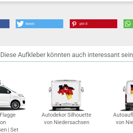
tweet
pin it
Diese Aufkleber könnten auch interessant sein
Flagge
Autodekor Silhouette
Autoauf
von
von Niedersachsen
von Ni
en | Set