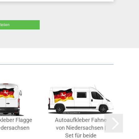
teilen
kleber Flagge
Autoaufkleber Fahne
Aut
edersachsen
von Niedersachsen |
v
Set für beide