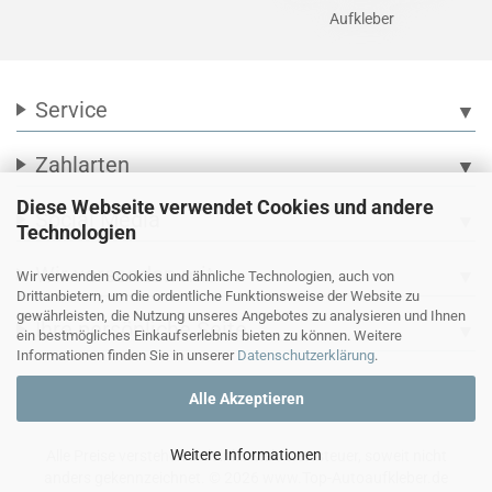
Aufkleber
Service
▼
Zahlarten
▼
Diese Webseite verwendet Cookies und andere
Social Media
▼
Technologien
Wir versenden mit
▼
Wir verwenden Cookies und ähnliche Technologien, auch von
Drittanbietern, um die ordentliche Funktionsweise der Website zu
gewährleisten, die Nutzung unseres Angebotes zu analysieren und Ihnen
Ihre persönliche Seite
▼
ein bestmögliches Einkaufserlebnis bieten zu können. Weitere
Informationen finden Sie in unserer
Datenschutzerklärung
.
Alle Akzeptieren
Weitere Informationen
Alle Preise verstehen sich inkl. Mehrwertsteuer, soweit nicht
anders gekennzeichnet. © 2026 www.Top-Autoaufkleber.de