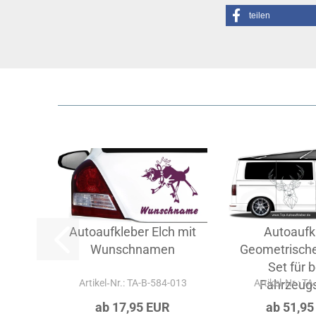
teilen
Autoaufkleber Elch mit
Autoaufk
Wunschnamen
Geometrischer
Set für 
Artikel‑Nr.: TA-B-584-013
Artikel‑Nr.: T
Fahrzeugs
ab 17,95 EUR
ab 51,95