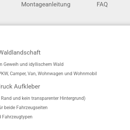
Montageanleitung
FAQ
 Waldlandschaft
em Geweih und idyllischem Wald
für PKW, Camper, Van, Wohnwagen und Wohnmobil
druck Aufkleber
r Rand und kein transparenter Hintergrund)
ür beide Fahrzeugseiten
d Fahrzeugtypen