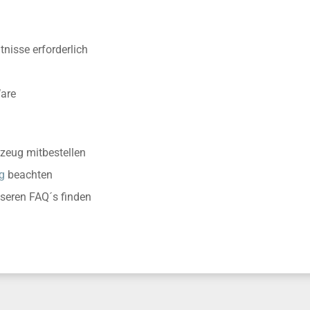
nisse erforderlich
Ware
zeug mitbestellen
g
beachten
nseren FAQ´s finden