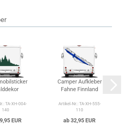
ber
obilsticker
Camper Aufkleber
Aut
lddekor
Fahne Finnland
Nr.: TA-XH-004-
Artikel‑Nr.: TA-XH-555-
Ar
140
110
29,95 EUR
ab 32,95 EUR