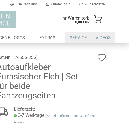
Deutschland
Kundenlogin
Wunschzettel
Ihr Warenkorb
0,00 EUR
il
IGENE LOGOS
EXTRAS
SERVICE
VIDEOS
swort
Auf
Art.Nr.:
TA-555-356
)
Autoaufkleber
den
Eurasischer Elch | Set
Wunsch
erstellen
für beide
ort vergessen?
Fahrzeugseiten
Lieferzeit:
3-7 Werktage
(Aktuelle Informationen & Lieferzeit
Ausland)