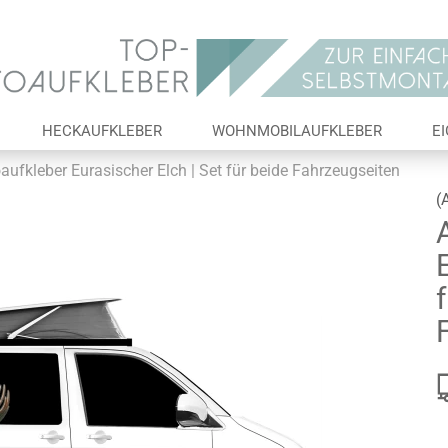
Lieferland
E-Ma
HECKAUFKLEBER
WOHNMOBILAUFKLEBER
E
Pas
aufkleber Eurasischer Elch | Set für beide Fahrzeugseiten
(
Konto 
Passw