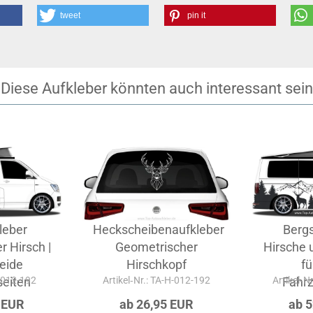
tweet
pin it
Diese Aufkleber könnten auch interessant sein
leber
Heckscheibenaufkleber
Bergs
 Hirsch |
Geometrischer
Hirsche 
beide
Hirschkopf
fü
A-012-192
eiten
Artikel‑Nr.: TA-H-012-192
Artikel‑N
Fahr
 EUR
ab 26,95 EUR
ab 