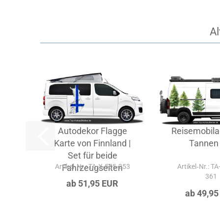
Al
Autodekor Flagge
Reisemobila
Karte von Finnland |
Tannen
Set für beide
Artikel‑Nr.: TA-X-555-253
Fahrzeugseiten
Artikel‑Nr.: T
361
ab 51,95 EUR
ab 49,95