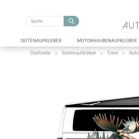
Suche...
SEITENAUFKLEBER
MOTORHAUBENAUFKLEBER
Startseite
»
Seitenaufkleber
»
Tiere
»
Auto