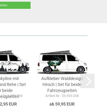
teilen
kyline mit
Aufkleber Walddesign
Aut
und Rehe | Set
Hirsch | Set für beide
r beide
Fahrzeugseiten
r.: TA-X-009-096
zeugseiten
Artikel‑Nr.: TA-555-208
Art
52,95 EUR
ab 59,95 EUR