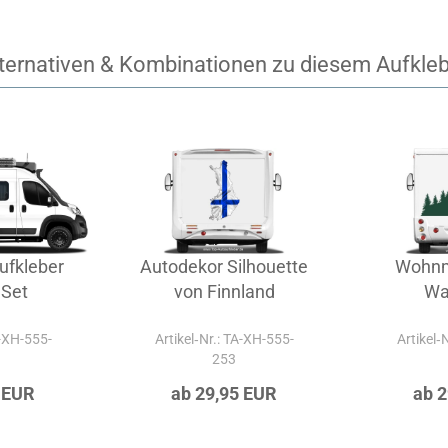
ternativen & Kombinationen zu diesem Aufkle
ufkleber
Autodekor Silhouette
Wohnm
 Set
von Finnland
Wa
A-XH-555-
Artikel‑Nr.: TA-XH-555-
Artikel‑
253
 EUR
ab 29,95 EUR
ab 