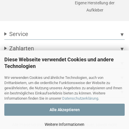
Eigene Herstellung der
Aufkleber
Service
▼
Zahlarten
▼
Diese Webseite verwendet Cookies und andere
Social Media
▼
Technologien
Wir versenden mit
▼
Wir verwenden Cookies und ähnliche Technologien, auch von
Drittanbietern, um die ordentliche Funktionsweise der Website zu
gewährleisten, die Nutzung unseres Angebotes zu analysieren und Ihnen
Ihre persönliche Seite
▼
ein bestmögliches Einkaufserlebnis bieten zu können. Weitere
Informationen finden Sie in unserer
Datenschutzerklärung
.
Alle Akzeptieren
Weitere Informationen
Alle Preise verstehen sich inkl. Mehrwertsteuer, soweit nicht