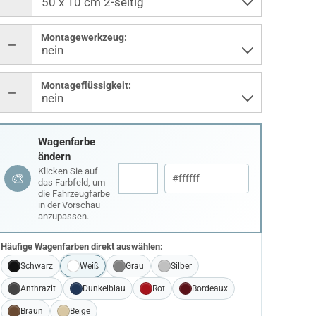
Montagewerkzeug:
Montageflüssigkeit:
Wagenfarbe
ändern
Klicken Sie auf
🎨
das Farbfeld, um
die Fahrzeugfarbe
in der Vorschau
anzupassen.
Häufige Wagenfarben direkt auswählen:
Schwarz
Weiß
Grau
Silber
Anthrazit
Dunkelblau
Rot
Bordeaux
Braun
Beige