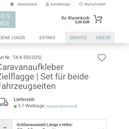
Deutschland
Kundenlogin
Wunschzettel
Ihr Warenkorb
0,00 EUR
il
IGENE LOGOS
EXTRAS
SERVICE
VIDEOS
swort
Auf
Art.Nr.:
TA-X-555-025
)
Caravanaufkleber
den
ielflagge | Set für beide
Wunsch
erstellen
Fahrzeugseiten
ort vergessen?
Lieferzeit:
3-7 Werktage
(Ausland abweichend)
Größenauswahl Länge x Höhe: