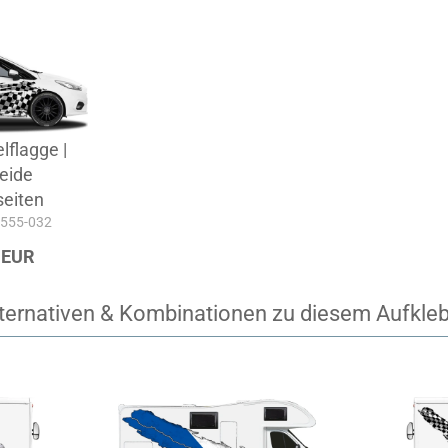
elflagge |
beide
eiten
A-555-032
 EUR
ternativen & Kombinationen zu diesem Aufkle