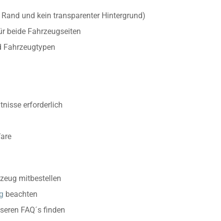
r Rand und kein transparenter Hintergrund)
ür beide Fahrzeugseiten
d Fahrzeugtypen
nisse erforderlich
Ware
zeug mitbestellen
g
beachten
nseren FAQ´s finden