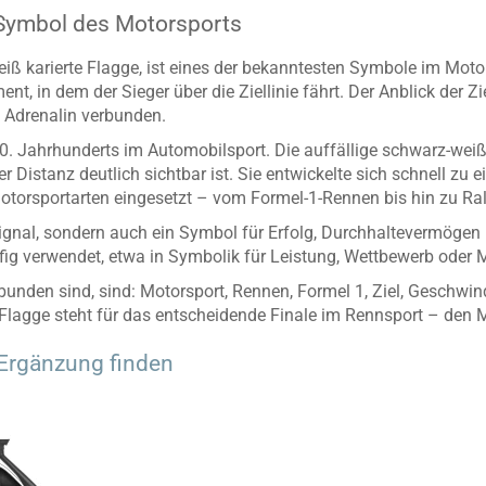
 Symbol des Motorsports
iß karierte Flagge, ist eines der bekanntesten Symbole im Motorsp
, in dem der Sieger über die Ziellinie fährt. Der Anblick der Zi
 Adrenalin verbunden.
0. Jahrhunderts im Automobilsport. Die auffällige schwarz-wei
Distanz deutlich sichtbar ist. Sie entwickelte sich schnell zu 
torsportarten eingesetzt – vom Formel-1-Rennen bis hin zu Ral
s Signal, sondern auch ein Symbol für Erfolg, Durchhaltevermögen 
ig verwendet, etwa in Symbolik für Leistung, Wettbewerb oder M
bunden sind, sind: Motorsport, Rennen, Formel 1, Ziel, Geschwindig
Flagge steht für das entscheidende Finale im Rennsport – den M
Ergänzung finden