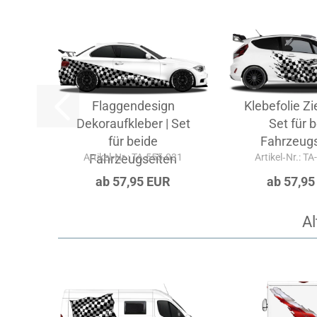
Flaggendesign
Klebefolie Zi
Dekoraufkleber | Set
Set für 
für beide
Fahrzeugs
Artikel‑Nr.: TA-555-031
Fahrzeugseiten
Artikel‑Nr.: T
ab 57,95 EUR
ab 57,95
Al