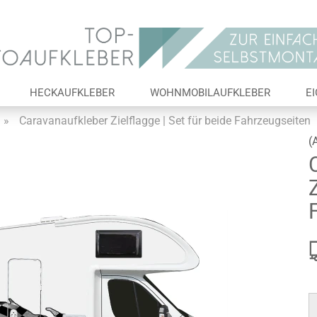
Lieferland
E-Ma
HECKAUFKLEBER
WOHNMOBILAUFKLEBER
E
Pas
»
Caravanaufkleber Zielflagge | Set für beide Fahrzeugseiten
(
Z
Konto 
Passw