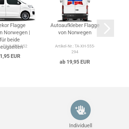
ekor Flagge
Autoaufkleber Flagge
Car
on Norwegen |
von Norwegen
von 
für beide
bei
r.: TA-X-555-252
zeugseiten
Artikel‑Nr.: TA-XH-555-
Art
294
51,95 EUR
ab 19,95 EUR
Individuell