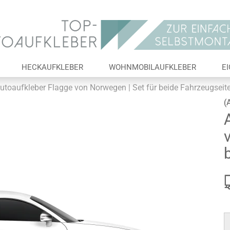
Lieferland
E-Ma
HECKAUFKLEBER
WOHNMOBILAUFKLEBER
E
Pas
utoaufkleber Flagge von Norwegen | Set für beide Fahrzeugseit
(
Konto 
Passw