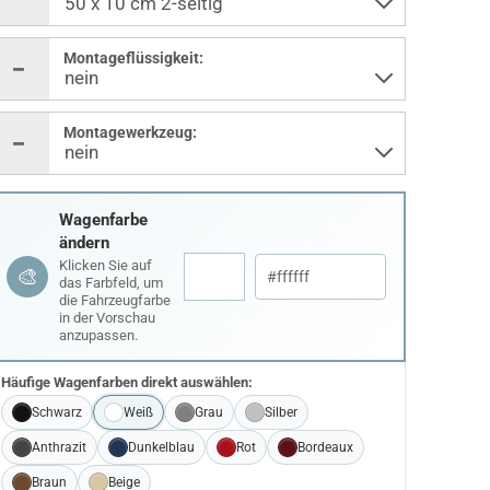
Montageflüssigkeit:
Montagewerkzeug:
Wagenfarbe
ändern
Klicken Sie auf
🎨
das Farbfeld, um
die Fahrzeugfarbe
in der Vorschau
anzupassen.
Häufige Wagenfarben direkt auswählen:
Schwarz
Weiß
Grau
Silber
Anthrazit
Dunkelblau
Rot
Bordeaux
Braun
Beige