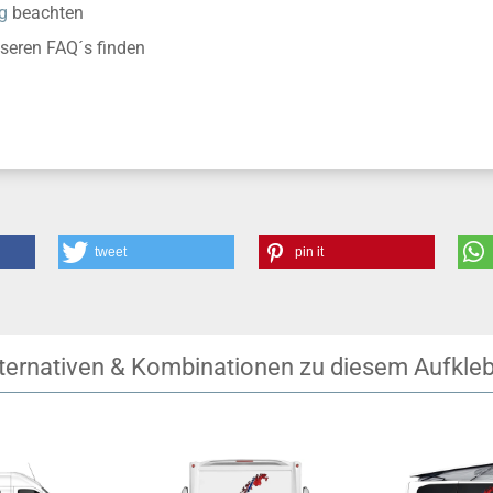
g
beachten
nseren FAQ´s finden
tweet
pin it
ternativen & Kombinationen zu diesem Aufkle