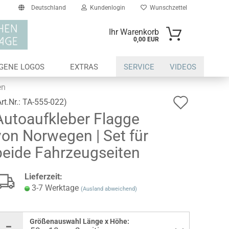
Deutschland
Kundenlogin
Wunschzettel
Ihr Warenkorb
0,00 EUR
il
IGENE LOGOS
EXTRAS
SERVICE
VIDEOS
swort
en
Auf
Art.Nr.:
TA-555-022
)
Autoaufkleber Flagge
den
von Norwegen | Set für
Wunsch
erstellen
beide Fahrzeugseiten
ort vergessen?
Lieferzeit:
3-7 Werktage
(Ausland abweichend)
Größenauswahl Länge x Höhe: