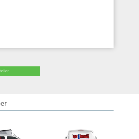
teilen
ber