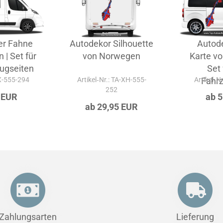
er Fahne
Autodekor Silhouette
Autod
| Set für
von Norwegen
Karte v
ugseiten
Set 
-X-555-294
Artikel‑Nr.: TA-XH-555-
Artikel‑N
Fahr
252
 EUR
ab 
ab 29,95 EUR
Zahlungsarten
Lieferung