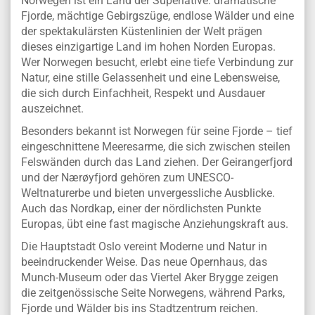
Norwegen ist ein Land der Superlative: dramatische
Fjorde, mächtige Gebirgszüge, endlose Wälder und eine
der spektakulärsten Küstenlinien der Welt prägen
dieses einzigartige Land im hohen Norden Europas.
Wer Norwegen besucht, erlebt eine tiefe Verbindung zur
Natur, eine stille Gelassenheit und eine Lebensweise,
die sich durch Einfachheit, Respekt und Ausdauer
auszeichnet.
Besonders bekannt ist Norwegen für seine Fjorde – tief
eingeschnittene Meeresarme, die sich zwischen steilen
Felswänden durch das Land ziehen. Der Geirangerfjord
und der Nærøyfjord gehören zum UNESCO-
Weltnaturerbe und bieten unvergessliche Ausblicke.
Auch das Nordkap, einer der nördlichsten Punkte
Europas, übt eine fast magische Anziehungskraft aus.
Die Hauptstadt Oslo vereint Moderne und Natur in
beeindruckender Weise. Das neue Opernhaus, das
Munch-Museum oder das Viertel Aker Brygge zeigen
die zeitgenössische Seite Norwegens, während Parks,
Fjorde und Wälder bis ins Stadtzentrum reichen.