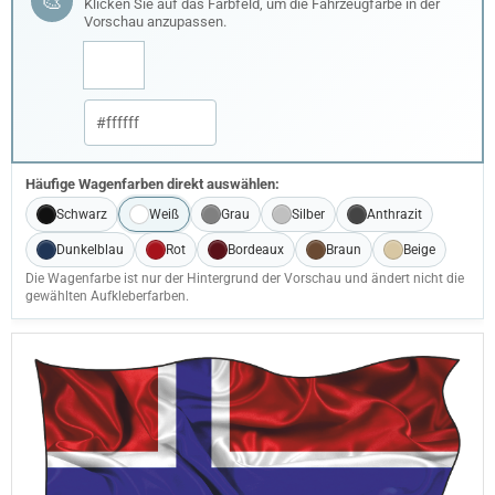
🎨
Klicken Sie auf das Farbfeld, um die Fahrzeugfarbe in der
Vorschau anzupassen.
Häufige Wagenfarben direkt auswählen:
Schwarz
Weiß
Grau
Silber
Anthrazit
Dunkelblau
Rot
Bordeaux
Braun
Beige
Die Wagenfarbe ist nur der Hintergrund der Vorschau und ändert nicht die
gewählten Aufkleberfarben.