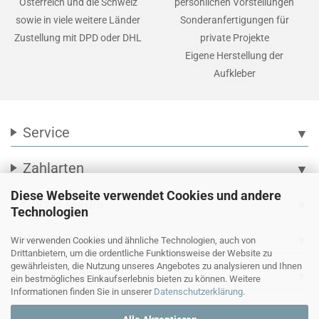
Österreich und die Schweiz
persönlichen Vorstellungen
sowie in viele weitere Länder
Sonderanfertigungen für
Zustellung mit DPD oder DHL
private Projekte
Eigene Herstellung der
Aufkleber
Service
▼
Zahlarten
▼
Diese Webseite verwendet Cookies und andere
Social Media
▼
Technologien
Wir versenden mit
▼
Wir verwenden Cookies und ähnliche Technologien, auch von
Drittanbietern, um die ordentliche Funktionsweise der Website zu
gewährleisten, die Nutzung unseres Angebotes zu analysieren und Ihnen
Ihre persönliche Seite
▼
ein bestmögliches Einkaufserlebnis bieten zu können. Weitere
Informationen finden Sie in unserer
Datenschutzerklärung
.