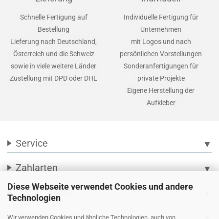
Schnelle Fertigung auf
Individuelle Fertigung für
Bestellung
Unternehmen
Lieferung nach Deutschland,
mit Logos und nach
Österreich und die Schweiz
persönlichen Vorstellungen
sowie in viele weitere Länder
Sonderanfertigungen für
Zustellung mit DPD oder DHL
private Projekte
Eigene Herstellung der
Aufkleber
Service
▼
Zahlarten
▼
Diese Webseite verwendet Cookies und andere
Social Media
▼
Technologien
Wir versenden mit
▼
Wir verwenden Cookies und ähnliche Technologien, auch von