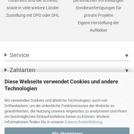
Österreich und die Schweiz
persönlichen Vorstellungen
sowie in viele weitere Länder
Sonderanfertigungen für
Zustellung mit DPD oder DHL
private Projekte
Eigene Herstellung der
Aufkleber
Service
▼
Zahlarten
▼
Diese Webseite verwendet Cookies und andere
Social Media
▼
Technologien
Wir versenden mit
▼
Wir verwenden Cookies und ähnliche Technologien, auch von
Drittanbietern, um die ordentliche Funktionsweise der Website zu
gewährleisten, die Nutzung unseres Angebotes zu analysieren und Ihnen
Ihre persönliche Seite
▼
ein bestmögliches Einkaufserlebnis bieten zu können. Weitere
Informationen finden Sie in unserer
Datenschutzerklärung
.
Alle Akzeptieren