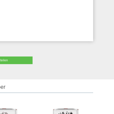
teilen
ber