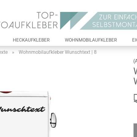
Lieferland
E-Ma
HECKAUFKLEBER
WOHNMOBILAUFKLEBER
E
Pas
xte
»
Wohnmobilaufkleber Wunschtext | 8
(
Konto 
Passw