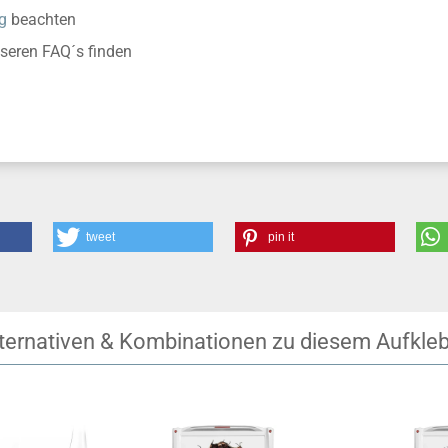
g
beachten
nseren FAQ´s finden
tweet
pin it
ternativen & Kombinationen zu diesem Aufkle