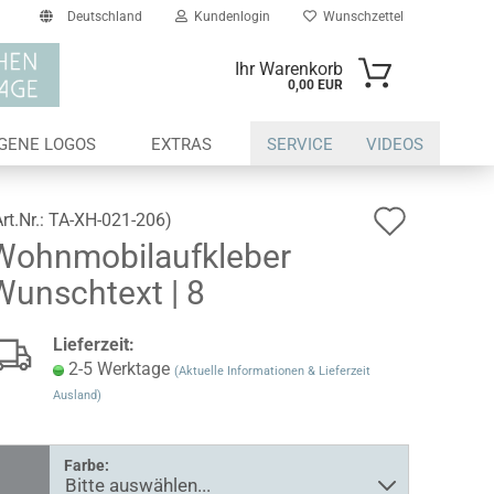
Deutschland
Kundenlogin
Wunschzettel
Ihr Warenkorb
0,00 EUR
il
IGENE LOGOS
EXTRAS
SERVICE
VIDEOS
swort
Auf
Art.Nr.:
TA-XH-021-206
)
Wohnmobilaufkleber
den
Wunschtext | 8
Wunsch
erstellen
Lieferzeit:
ort vergessen?
2-5 Werktage
(Aktuelle Informationen & Lieferzeit
Ausland)
Farbe: