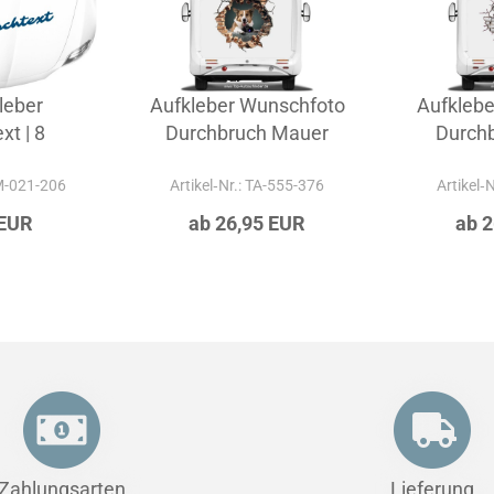
leber
Aufkleber Wunschfoto
Aufkleb
t | 8
Durchbruch Mauer
Durch
-M-021-206
Artikel‑Nr.: TA-555-376
Artikel‑
 EUR
ab 26,95 EUR
ab 
Zahlungsarten
Lieferung