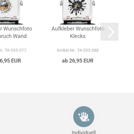
er Wunschfoto
Aufkleber Wunschfoto
Auf
bruch Wand
Klecks
Nr.: TA-555-377
Artikel‑Nr.: TA-555-388
Ar
26,95 EUR
ab 26,95 EUR
Individuell