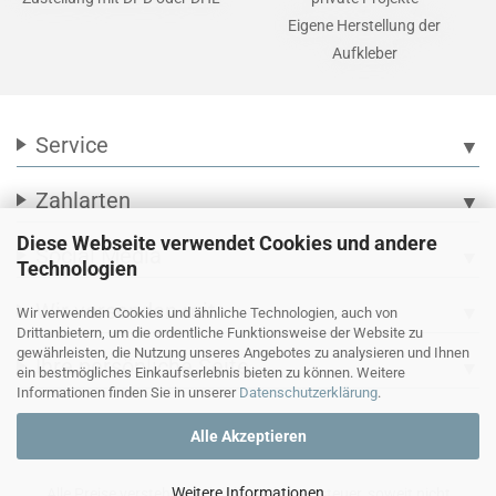
Eigene Herstellung der
Aufkleber
Service
▼
Zahlarten
▼
Diese Webseite verwendet Cookies und andere
Social Media
▼
Technologien
Wir versenden mit
▼
Wir verwenden Cookies und ähnliche Technologien, auch von
Drittanbietern, um die ordentliche Funktionsweise der Website zu
gewährleisten, die Nutzung unseres Angebotes zu analysieren und Ihnen
Ihre persönliche Seite
▼
ein bestmögliches Einkaufserlebnis bieten zu können. Weitere
Informationen finden Sie in unserer
Datenschutzerklärung
.
Alle Akzeptieren
Weitere Informationen
Alle Preise verstehen sich inkl. Mehrwertsteuer, soweit nicht