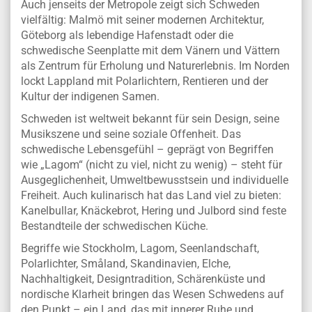
Auch jenseits der Metropole zeigt sich Schweden
vielfältig: Malmö mit seiner modernen Architektur,
Göteborg als lebendige Hafenstadt oder die
schwedische Seenplatte mit dem Vänern und Vättern
als Zentrum für Erholung und Naturerlebnis. Im Norden
lockt Lappland mit Polarlichtern, Rentieren und der
Kultur der indigenen Samen.
Schweden ist weltweit bekannt für sein Design, seine
Musikszene und seine soziale Offenheit. Das
schwedische Lebensgefühl – geprägt von Begriffen
wie „Lagom“ (nicht zu viel, nicht zu wenig) – steht für
Ausgeglichenheit, Umweltbewusstsein und individuelle
Freiheit. Auch kulinarisch hat das Land viel zu bieten:
Kanelbullar, Knäckebrot, Hering und Julbord sind feste
Bestandteile der schwedischen Küche.
Begriffe wie Stockholm, Lagom, Seenlandschaft,
Polarlichter, Småland, Skandinavien, Elche,
Nachhaltigkeit, Designtradition, Schärenküste und
nordische Klarheit bringen das Wesen Schwedens auf
den Punkt – ein Land, das mit innerer Ruhe und