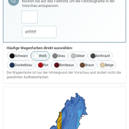
🎨
Klicken Sie auf das Farbfeld, um die Fahrzeugfarbe in der
Vorschau anzupassen.
Häufige Wagenfarben direkt auswählen:
Schwarz
Weiß
Grau
Silber
Anthrazit
Dunkelblau
Rot
Bordeaux
Braun
Beige
Die Wagenfarbe ist nur der Hintergrund der Vorschau und ändert nicht die
gewählten Aufkleberfarben.