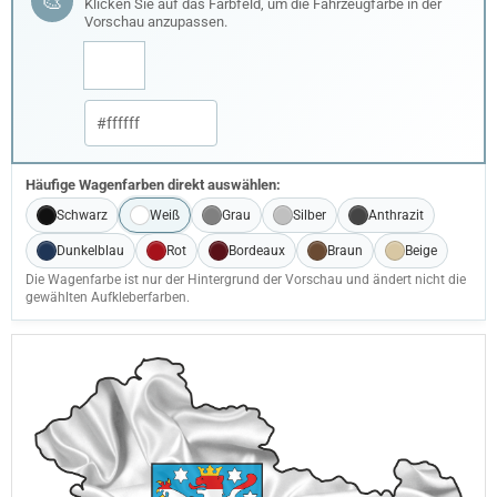
🎨
Klicken Sie auf das Farbfeld, um die Fahrzeugfarbe in der
Vorschau anzupassen.
Häufige Wagenfarben direkt auswählen:
Schwarz
Weiß
Grau
Silber
Anthrazit
Dunkelblau
Rot
Bordeaux
Braun
Beige
Die Wagenfarbe ist nur der Hintergrund der Vorschau und ändert nicht die
gewählten Aufkleberfarben.