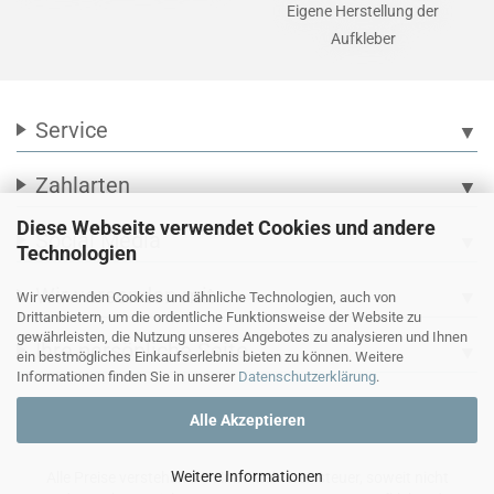
Eigene Herstellung der
Aufkleber
Service
▼
Zahlarten
▼
Diese Webseite verwendet Cookies und andere
Social Media
▼
Technologien
Wir versenden mit
▼
Wir verwenden Cookies und ähnliche Technologien, auch von
Drittanbietern, um die ordentliche Funktionsweise der Website zu
gewährleisten, die Nutzung unseres Angebotes zu analysieren und Ihnen
Ihre persönliche Seite
▼
ein bestmögliches Einkaufserlebnis bieten zu können. Weitere
Informationen finden Sie in unserer
Datenschutzerklärung
.
Alle Akzeptieren
Weitere Informationen
Alle Preise verstehen sich inkl. Mehrwertsteuer, soweit nicht