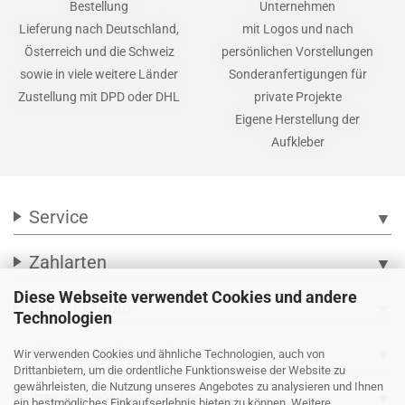
Bestellung
Unternehmen
Lieferung nach Deutschland,
mit Logos und nach
Österreich und die Schweiz
persönlichen Vorstellungen
sowie in viele weitere Länder
Sonderanfertigungen für
Zustellung mit DPD oder DHL
private Projekte
Eigene Herstellung der
Aufkleber
Service
▼
Zahlarten
▼
Diese Webseite verwendet Cookies und andere
Social Media
▼
Technologien
Wir versenden mit
▼
Wir verwenden Cookies und ähnliche Technologien, auch von
Drittanbietern, um die ordentliche Funktionsweise der Website zu
gewährleisten, die Nutzung unseres Angebotes zu analysieren und Ihnen
Ihre persönliche Seite
▼
ein bestmögliches Einkaufserlebnis bieten zu können. Weitere